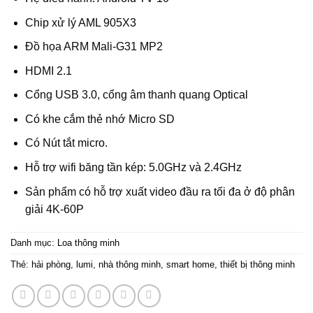
Chip xử lý AML 905X3
Đồ họa ARM Mali-G31 MP2
HDMI 2.1
Cổng USB 3.0, cổng âm thanh quang Optical
Có khe cắm thẻ nhớ Micro SD
Có Nút tắt micro.
Hỗ trợ wifi băng tần kép: 5.0GHz và 2.4GHz
Sản phẩm có hỗ trợ xuất video đầu ra tối đa ở độ phân
giải 4K-60P
Danh mục:
Loa thông minh
Thẻ:
hải phòng
,
lumi
,
nhà thông minh
,
smart home
,
thiết bị thông minh