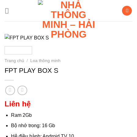
Bỏ
qua
nội
dung
Trang chủ
/
Loa thông minh
FPT PLAY BOX S
Liên hệ
Ram 2Gb
Bộ nhớ trong: 16 Gb
Hệ điều hành: Android TV 10