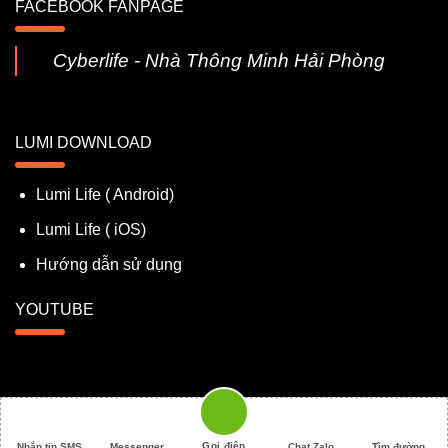
FACEBOOK FANPAGE
Cyberlife - Nhà Thông Minh Hải Phòng
LUMI DOWNLOAD
Lumi Life ( Android)
Lumi Life ( iOS)
Hướng dẫn sử dụng
YOUTUBE
Cuộc Sống Số 2026 ©
Rebuilder by
Khanhnq.com
Gọi điện
Nhắn tin SMS
Messenger
Chat Zalo
Tìm đường