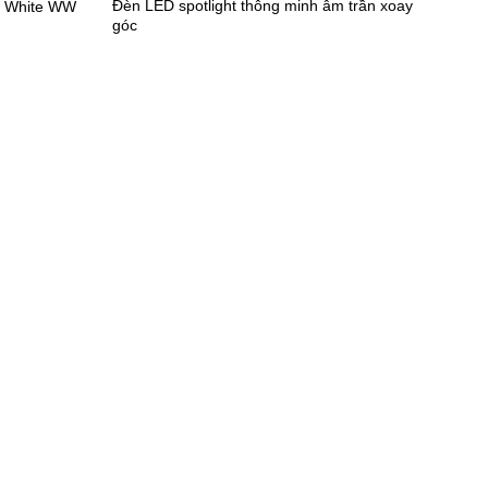
Đèn LED spotlight thông minh âm trần xoay
e White WW
góc