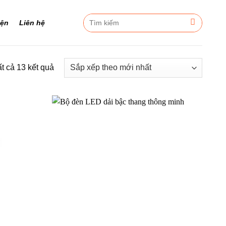
Tìm
iện
Liên hệ
kiếm:
Đã
ất cả 13 kết quả
sắp
xếp
theo
mới
nhất