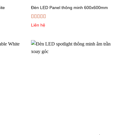
ite
Đèn LED Panel thông minh 600x600mm
Được
Liên hệ
xếp
hạng
3.00
5
sao