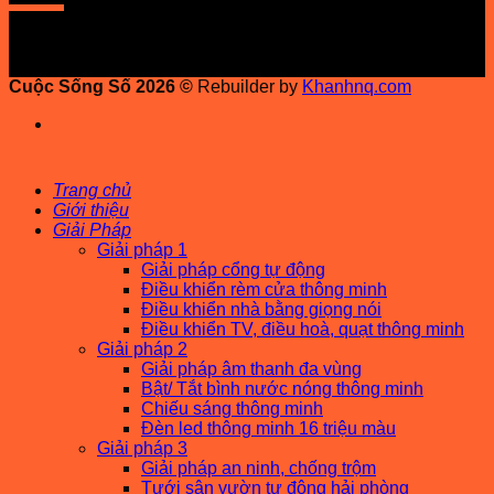
Cuộc Sống Số 2026 ©
Rebuilder by
Khanhnq.com
Trang chủ
Giới thiệu
Giải Pháp
Giải pháp 1
Giải pháp cổng tự động
Điều khiển rèm cửa thông minh
Điều khiển nhà bằng giọng nói
Điều khiển TV, điều hoà, quạt thông minh
Giải pháp 2
Giải pháp âm thanh đa vùng
Bật/ Tắt bình nước nóng thông minh
Chiếu sáng thông minh
Đèn led thông minh 16 triệu màu
Giải pháp 3
Giải pháp an ninh, chống trộm
Tưới sân vườn tự động hải phòng