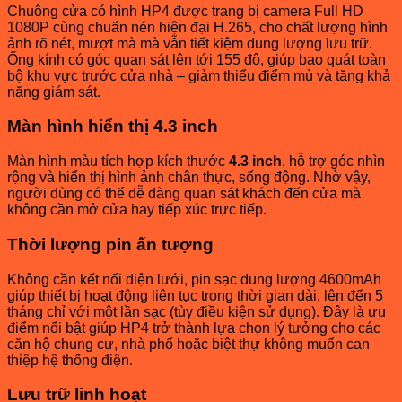
Chuông cửa có hình HP4 được trang bị camera Full HD
1080P cùng chuẩn nén hiện đại H.265, cho chất lượng hình
ảnh rõ nét, mượt mà mà vẫn tiết kiệm dung lượng lưu trữ.
Ống kính có góc quan sát lên tới 155 độ, giúp bao quát toàn
bộ khu vực trước cửa nhà – giảm thiểu điểm mù và tăng khả
năng giám sát.
Màn hình hiển thị 4.3 inch
Màn hình màu tích hợp kích thước
4.3 inch
, hỗ trợ góc nhìn
rộng và hiển thị hình ảnh chân thực, sống động. Nhờ vậy,
người dùng có thể dễ dàng quan sát khách đến cửa mà
không cần mở cửa hay tiếp xúc trực tiếp.
Thời lượng pin ấn tượng
Không cần kết nối điện lưới, pin sạc dung lượng 4600mAh
giúp thiết bị hoạt động liên tục trong thời gian dài, lên đến 5
tháng chỉ với một lần sạc (tùy điều kiện sử dụng). Đây là ưu
điểm nổi bật giúp HP4 trở thành lựa chọn lý tưởng cho các
căn hộ chung cư, nhà phố hoặc biệt thự không muốn can
thiệp hệ thống điện.
Lưu trữ linh hoạt