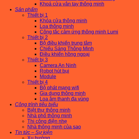
Khoá cửa vân tay thông minh
Sản phẩm
Thiết bị 1
Khóa cửa thông minh
Loa thông minh
Công tắc cảm ứng thông minh Lumi
Thiết bị 2
Bộ điều khiển trung tâm
Chiếu Sáng Thông Minh
Điều khiển hồng ngoại
Thiết bị 3
Camera An Ninh
Robot hút bụi
Module
Thiết bị 4
Bộ phát mạng wifi
Gia dụng thông minh
Loa âm thanh đa vùng
Công trình tiêu biểu
Biệt thự thông minh
Nhà phố thông minh
Thi công điện nhẹ
Nhà thông minh của sao
Tin tức – Sự kiện
Xu hướng