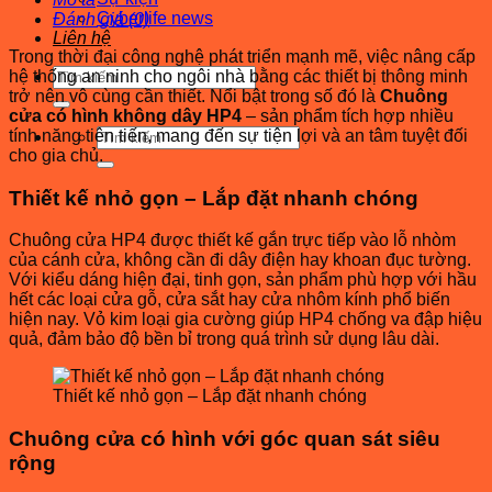
Cyberlife news
Đánh giá (0)
Liên hệ
Trong thời đại công nghệ phát triển mạnh mẽ, việc nâng cấp
Tìm
hệ thống an ninh cho ngôi nhà bằng các thiết bị thông minh
kiếm:
trở nên vô cùng cần thiết. Nổi bật trong số đó là
Chuông
cửa có hình không dây HP4
– sản phẩm tích hợp nhiều
Tìm
tính năng tiên tiến, mang đến sự tiện lợi và an tâm tuyệt đối
kiếm:
cho gia chủ.
Thiết kế nhỏ gọn – Lắp đặt nhanh chóng
Chuông cửa HP4 được thiết kế gắn trực tiếp vào lỗ nhòm
của cánh cửa, không cần đi dây điện hay khoan đục tường.
Với kiểu dáng hiện đại, tinh gọn, sản phẩm phù hợp với hầu
hết các loại cửa gỗ, cửa sắt hay cửa nhôm kính phổ biến
hiện nay. Vỏ kim loại gia cường giúp HP4 chống va đập hiệu
quả, đảm bảo độ bền bỉ trong quá trình sử dụng lâu dài.
Thiết kế nhỏ gọn – Lắp đặt nhanh chóng
Chuông cửa có hình với góc quan sát siêu
rộng