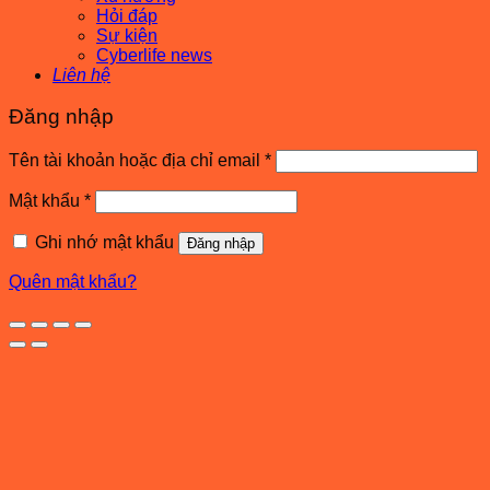
Hỏi đáp
Sự kiện
Cyberlife news
Liên hệ
Đăng nhập
Bắt
Tên tài khoản hoặc địa chỉ email
*
buộc
Bắt
Mật khẩu
*
buộc
Ghi nhớ mật khẩu
Đăng nhập
Quên mật khẩu?