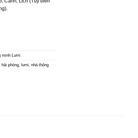
, Cảnh, Lịch (Tùy biến
ng).
g minh Lumi
,
hải phòng
,
lumi
,
nhà thông