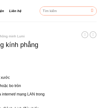
Tìm
iện
Liên hệ
kiếm:
thông minh Lumi
g kính phẳng
g xước
hoặc bo tròn
a internet/ mạng LAN trong