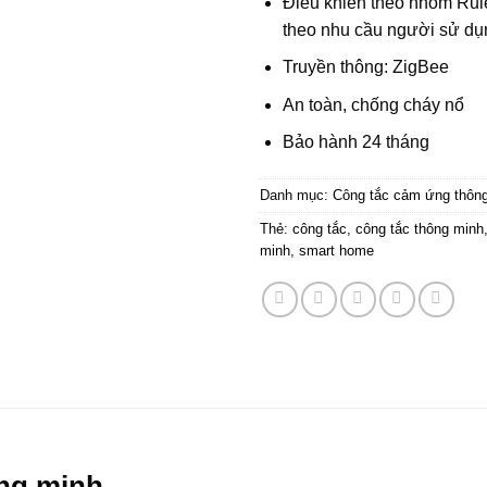
Điều khiển theo nhóm Rule
theo nhu cầu người sử dụ
Truyền thông: ZigBee
An toàn, chống cháy nổ
Bảo hành 24 tháng
Danh mục:
Công tắc cảm ứng thôn
Thẻ:
công tắc
,
công tắc thông minh
minh
,
smart home
ông minh