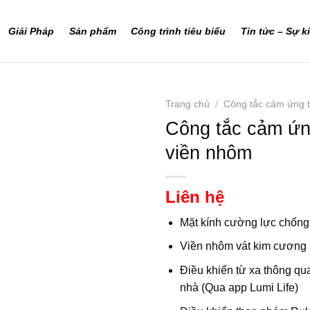
Giải Pháp
Sản phẩm
Công trình tiêu biểu
Tin tức – Sự k
Trang chủ
/
Công tắc cảm ứng 
Công tắc cảm ứn
viền nhôm
Liên hệ
Mặt kính cường lực chốn
Viền nhôm vát kim cương 
Điều khiển từ xa thông qu
nhà (Qua app Lumi Life)