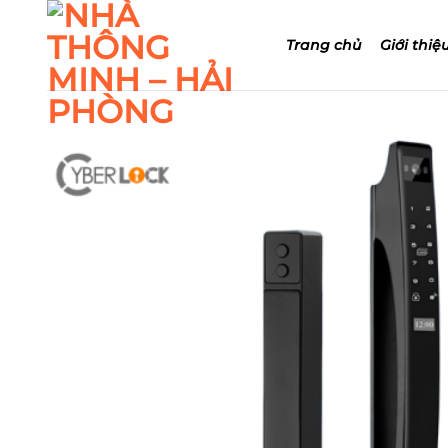
Bỏ
qua
Trang chủ
Giới thiệ
nội
dung