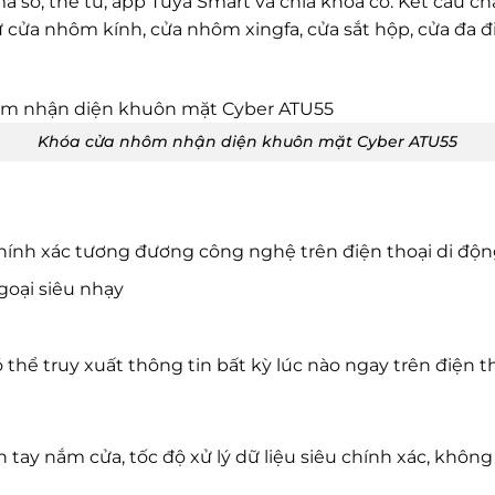
ã số, thẻ từ, app Tuya Smart và chìa khóa cơ. Kết cấu 
cửa nhôm kính, cửa nhôm xingfa, cửa sắt hộp, cửa đa đi
Khóa cửa nhôm nhận diện khuôn mặt Cyber ATU55
ính xác tương đương công nghệ trên điện thoại di độ
goại siêu nhạy
thể truy xuất thông tin bất kỳ lúc nào ngay trên điện t
 tay nắm cửa, tốc độ xử lý dữ liệu siêu chính xác, không 