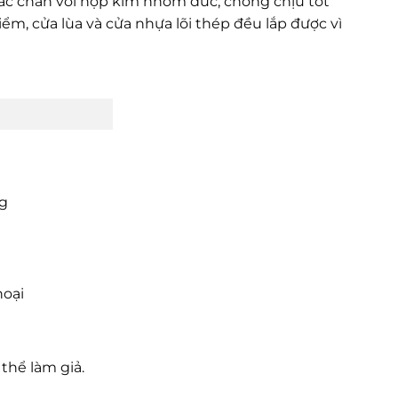
chắc chắn với hợp kim nhôm đúc, chống chịu tốt
ểm, cửa lùa và cửa nhựa lõi thép đều lắp được vì
ng
hoại
thể làm giả.