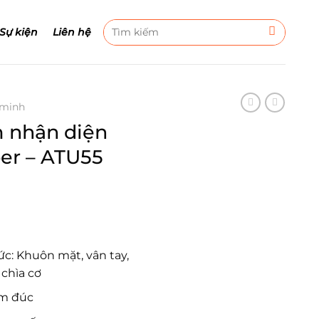
Tìm
 Sự kiện
Liên hệ
kiếm:
 minh
 nhận diện
er – ATU55
c: Khuôn mặt, vân tay,
 chìa cơ
ôm đúc