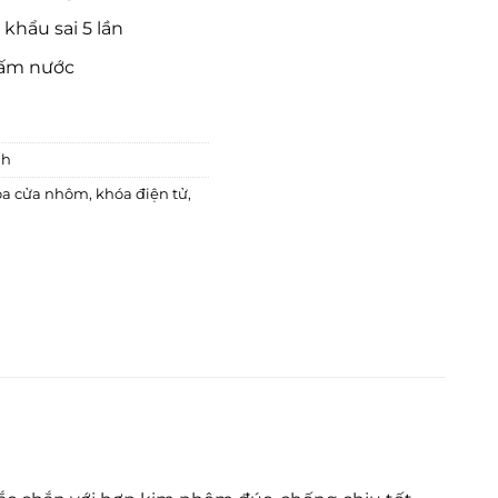
khẩu sai 5 lần
hấm nước
nh
óa cửa nhôm
,
khóa điện tử
,