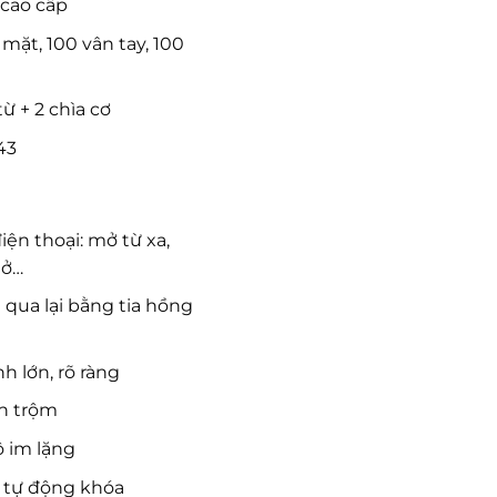
 cao cấp
mặt, 100 vân tay, 100
ừ + 2 chìa cơ
43
iện thoại: mở từ xa,
mở…
qua lại bằng tia hồng
 lớn, rõ ràng
n trộm
 im lặng
 tự động khóa