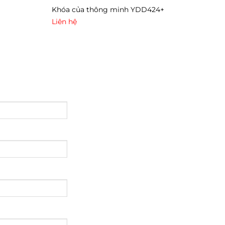
Khóa của thông minh YDD424+
Khó
Liên hệ
Liê