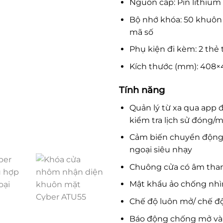
Nguồn cấp: Pin lithium
Bộ nhớ khóa: 50 khuôn 
mã số
Phụ kiện đi kèm: 2 thẻ t
Kích thước (mm):
408×
Tính năng
Quản lý từ xa qua app đ
kiểm tra lịch sử đóng/
Cảm biến chuyển động 
ngoại siêu nhạy
Chuông cửa có âm thanh
Mật khẩu ảo chống nhì
Chế độ luôn mở/ chế độ
Báo động chống mở và