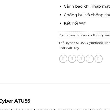
Cảnh báo khi nhập mật 
Chống bụi và chống t
Kết nối Wifi
Danh mục:
Khóa cửa thông mi
Thẻ:
cyber ATU55
,
Cyberlock
,
kh
khóa vân tay
Cyber ATU55