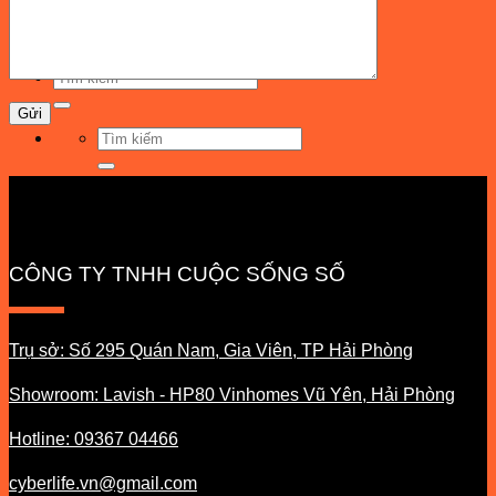
Cyberlife news
Liên hệ
Tìm
kiếm:
Tìm
kiếm:
CÔNG TY TNHH CUỘC SỐNG SỐ
Trụ sở: Số 295 Quán Nam, Gia Viên, TP Hải Phòng
Showroom: Lavish - HP80 Vinhomes Vũ Yên, Hải Phòng
Hotline: 09367 04466
cyberlife.vn@gmail.com