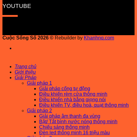
YOUTUBE
Cuộc Sống Số 2026 ©
Rebuilder by
Khanhnq.com
Trang chủ
Giới thiệu
Giải Pháp
Giải pháp 1
Giải pháp cổng tự động
Điều khiển rèm cửa thông minh
Điều khiển nhà bằng giọng nói
Điều khiển TV, điều hoà, quạt thông minh
Giải pháp 2
Giải pháp âm thanh đa vùng
Bật/ Tắt bình nước nóng thông minh
Chiếu sáng thông minh
Đèn led thông minh 16 triệu màu