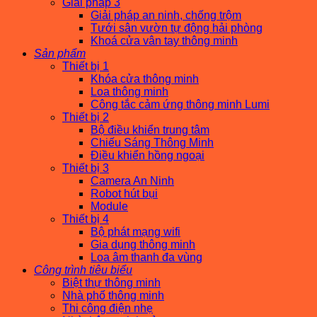
Giải pháp 3
Giải pháp an ninh, chống trộm
Tưới sân vườn tự động hải phòng
Khoá cửa vân tay thông minh
Sản phẩm
Thiết bị 1
Khóa cửa thông minh
Loa thông minh
Công tắc cảm ứng thông minh Lumi
Thiết bị 2
Bộ điều khiển trung tâm
Chiếu Sáng Thông Minh
Điều khiển hồng ngoại
Thiết bị 3
Camera An Ninh
Robot hút bụi
Module
Thiết bị 4
Bộ phát mạng wifi
Gia dụng thông minh
Loa âm thanh đa vùng
Công trình tiêu biểu
Biệt thự thông minh
Nhà phố thông minh
Thi công điện nhẹ