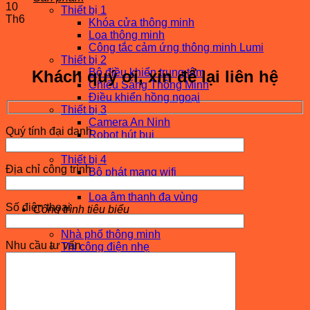
10
Thiết bị 1
Th6
Khóa cửa thông minh
Loa thông minh
Công tắc cảm ứng thông minh Lumi
Thiết bị 2
Bộ điều khiển trung tâm
Khách quý ơi, xin để lại liên hệ
Chiếu Sáng Thông Minh
Điều khiển hồng ngoại
Thiết bị 3
Camera An Ninh
Quý tính đại danh
Robot hút bụi
Module
Thiết bị 4
Địa chỉ công trình
Bộ phát mạng wifi
Gia dụng thông minh
Loa âm thanh đa vùng
Số điện thoại
Công trình tiêu biểu
Biệt thự thông minh
Nhà phố thông minh
Nhu cầu tư vấn
Thi công điện nhẹ
Nhà thông minh của sao
Tin tức – Sự kiện
Xu hướng
Hỏi đáp
Sự kiện