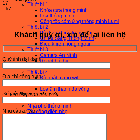
17
Thiết bị 1
Th7
Khóa cửa thông minh
Loa thông minh
Công tắc cảm ứng thông minh Lumi
Thiết bị 2
Bộ điều khiển trung tâm
Khách quý ơi, xin để lại liên hệ
Chiếu Sáng Thông Minh
Điều khiển hồng ngoại
Thiết bị 3
Camera An Ninh
Quý tính đại danh
Robot hút bụi
Module
Thiết bị 4
Địa chỉ công trình
Bộ phát mạng wifi
Gia dụng thông minh
Loa âm thanh đa vùng
Số điện thoại
Công trình tiêu biểu
Biệt thự thông minh
Nhà phố thông minh
Nhu cầu tư vấn
Thi công điện nhẹ
Nhà thông minh của sao
Tin tức – Sự kiện
Xu hướng
Hỏi đáp
Sự kiện