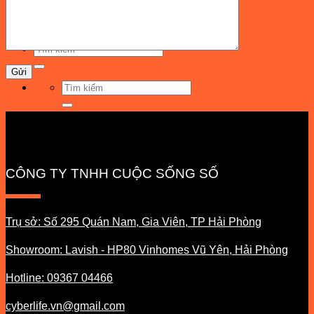
Cyberlife news
Liên hệ
Tìm
kiếm:
Tìm
kiếm:
CÔNG TY TNHH CUỘC SỐNG SỐ
Trụ sở: Số 295 Quán Nam, Gia Viên, TP Hải Phòng
Showroom: Lavish - HP80 Vinhomes Vũ Yên, Hải Phòng
Hotline: 09367 04466
cyberlife.vn@gmail.com