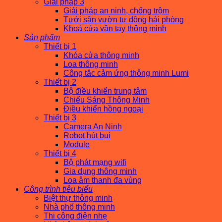
Giải pháp 3
Giải pháp an ninh, chống trộm
Tưới sân vườn tự động hải phòng
Khoá cửa vân tay thông minh
Sản phẩm
Thiết bị 1
Khóa cửa thông minh
Loa thông minh
Công tắc cảm ứng thông minh Lumi
Thiết bị 2
Bộ điều khiển trung tâm
Chiếu Sáng Thông Minh
Điều khiển hồng ngoại
Thiết bị 3
Camera An Ninh
Robot hút bụi
Module
Thiết bị 4
Bộ phát mạng wifi
Gia dụng thông minh
Loa âm thanh đa vùng
Công trình tiêu biểu
Biệt thự thông minh
Nhà phố thông minh
Thi công điện nhẹ