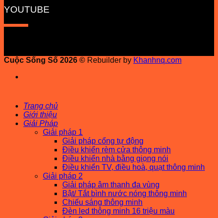
YOUTUBE
Cuộc Sống Số 2026 ©
Rebuilder by
Khanhnq.com
Trang chủ
Giới thiệu
Giải Pháp
Giải pháp 1
Giải pháp cổng tự động
Điều khiển rèm cửa thông minh
Điều khiển nhà bằng giọng nói
Điều khiển TV, điều hoà, quạt thông minh
Giải pháp 2
Giải pháp âm thanh đa vùng
Bật/ Tắt bình nước nóng thông minh
Chiếu sáng thông minh
Đèn led thông minh 16 triệu màu