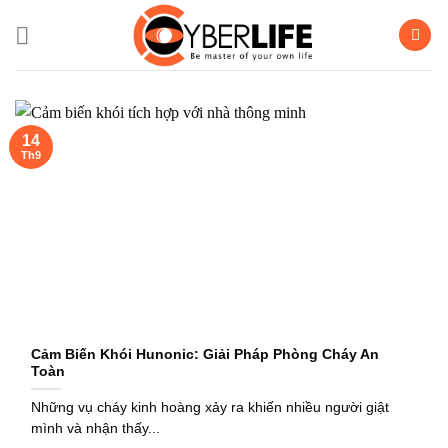
Bỏ
qua
nội
dung
14
Th9
Cảm Biến Khói Hunonic: Giải Pháp Phòng Cháy An
Toàn
Những vụ cháy kinh hoàng xảy ra khiến nhiều người giật
mình và nhận thấy...