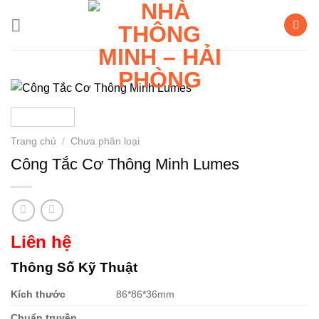
Bỏ
qua
nội
dung
Trang chủ
/
Chưa phân loại
Công Tắc Cơ Thông Minh Lumes
Liên hệ
Thông Số Kỹ Thuật
Kích thước
86*86*36mm
Chuẩn truyền