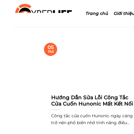
Bỏ
qua
Trang chủ
Giới thiệ
nội
dung
05
Th3
Hướng Dẫn Sửa Lỗi Công Tắc
Cửa Cuốn Hunonic Mất Kết Nối
Công tắc cửa cuốn Hunonic ngày càng
trở nên phổ biến nhờ tính năng điều...