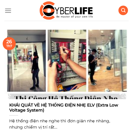
Bỏ
qua
nội
dung
26
Th7
KHÁI QUÁT VỀ HỆ THỐNG ĐIỆN NHẸ ELV (Extra Low
Voltage System)
Hệ thống điện nhẹ nghe thì đơn giản nhẹ nhàng,
nhưng chiếm vị trí rất...