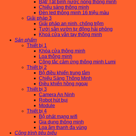
Bật/ Tắt bình nước nóng thông minh
Chiếu sáng thông minh
Đèn led thông minh 16 triệu màu
Giải pháp 3
Giải pháp an ninh, chống trộm
Tưới sân vườn tự động hải phòng
Khoá cửa vân tay thông minh
Sản phẩm
Thiết bị 1
Khóa cửa thông minh
Loa thông minh
Công tắc cảm ứng thông minh Lumi
Thiết bị 2
Bộ điều khiển trung tâm
Chiếu Sáng Thông Minh
Điều khiển hồng ngoại
Thiết bị 3
Camera An Ninh
Robot hút bụi
Module
Thiết bị 4
Bộ phát mạng wifi
Gia dụng thông minh
Loa âm thanh đa vùng
Công trình tiêu biểu