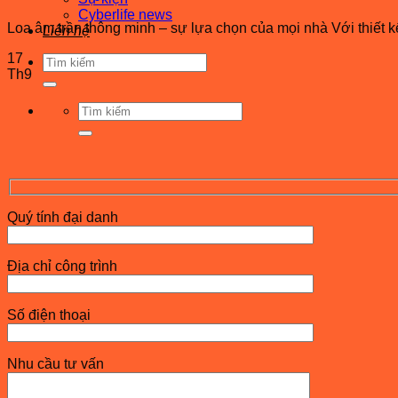
Cyberlife news
Loa âm trần thông minh – sự lựa chọn của mọi nhà Với thiết kế
Liên hệ
17
Tìm
Th9
kiếm:
Tìm
kiếm:
Quý tính đại danh
Địa chỉ công trình
Số điện thoại
Nhu cầu tư vấn