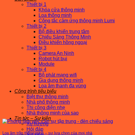
Thiết bị 1
Khóa cửa thông minh
Loa thông minh
Công tắc cảm ứng thông minh Lumi
Thiết bị 2
Bộ điều khiển trung tâm
Chiếu Sáng Thông Minh
Điều khiển hồng ngoại
Thiết bị 3
Camera An Ninh
Robot hút bụi
Module
Thiết bị 4
Bộ phát mạng wifi
Gia dụng thông minh
Loa âm thanh đa vùng
Công trình tiêu biểu
Biệt thự thông minh
Nhà phố thông minh
Thi công điện nhẹ
Nhà thông minh của sao
Tin tức – Sự kiện
Xu hướng
Hỏi đáp
Loa âm trần thông minh – sự lựa chọn của mọi nhà
Sự kiện