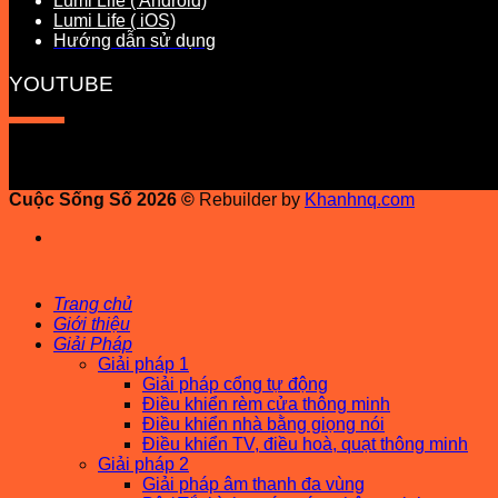
Lumi Life ( Android)
Lumi Life ( iOS)
Hướng dẫn sử dụng
YOUTUBE
Cuộc Sống Số 2026 ©
Rebuilder by
Khanhnq.com
Trang chủ
Giới thiệu
Giải Pháp
Giải pháp 1
Giải pháp cổng tự động
Điều khiển rèm cửa thông minh
Điều khiển nhà bằng giọng nói
Điều khiển TV, điều hoà, quạt thông minh
Giải pháp 2
Giải pháp âm thanh đa vùng