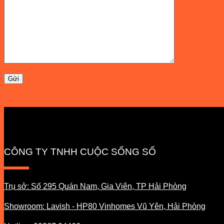
CÔNG TY TNHH CUỘC SỐNG SỐ
Trụ sở: Số 295 Quán Nam, Gia Viên, TP Hải Phòng
Showroom: Lavish - HP80 Vinhomes Vũ Yên, Hải Phòng