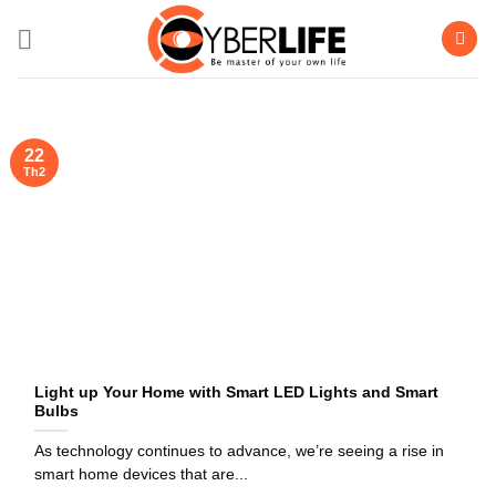
Bỏ
qua
nội
dung
22
Th2
Light up Your Home with Smart LED Lights and Smart
Bulbs
As technology continues to advance, we’re seeing a rise in
smart home devices that are...