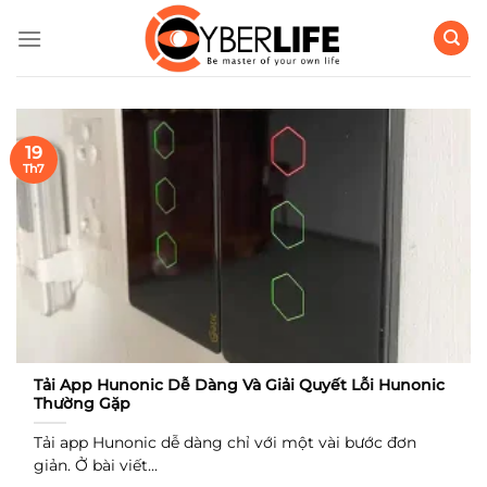
Bỏ
qua
nội
dung
19
Th7
Tải App Hunonic Dễ Dàng Và Giải Quyết Lỗi Hunonic
Thường Gặp
Tải app Hunonic dễ dàng chỉ với một vài bước đơn
giản. Ở bài viết...