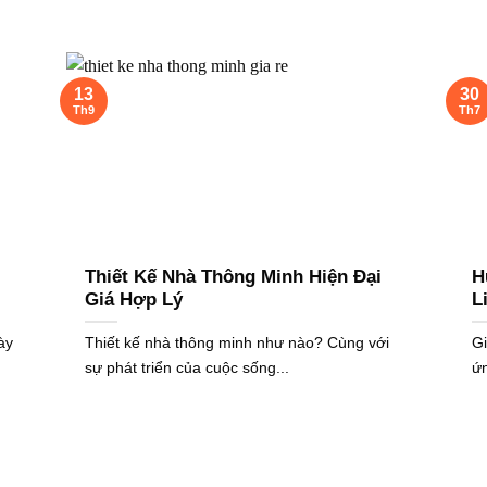
13
30
Th9
Th7
Thiết Kế Nhà Thông Minh Hiện Đại
H
Giá Hợp Lý
L
ày
Thiết kế nhà thông minh như nào? Cùng với
Gi
sự phát triển của cuộc sống...
ứn