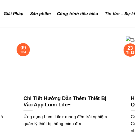
Giải Pháp
Sản phẩm
Công trình tiêu biểu
Tin tức – Sự k
09
23
Th4
Th12
Chi Tiết Hướng Dẫn Thêm Thiết Bị
H
Vào App Lumi Life+
Q
hà
Ứng dụng Lumi Life+ mang đến trải nghiệm
C
quản lý thiết bị thông minh đơn...
C
nh