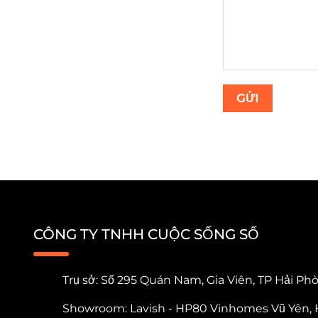
CÔNG TY TNHH CUỘC SỐNG SỐ
Trụ sở: Số 295 Quán Nam, Gia Viên, TP Hải Ph
Showroom: Lavish - HP80 Vinhomes Vũ Yên, 