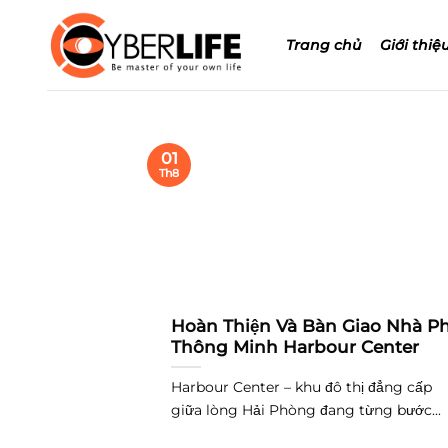
Bỏ
qua
Trang chủ
Giới thiệ
nội
dung
01
Th8
Hoàn Thiện Và Bàn Giao Nhà P
Thông Minh Harbour Center
Harbour Center – khu đô thị đẳng cấp
giữa lòng Hải Phòng đang từng bước...