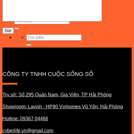
Cyberlife news
Liên hệ
Tìm
kiếm:
Tìm
kiếm:
CÔNG TY TNHH CUỘC SỐNG SỐ
Trụ sở: Số 295 Quán Nam, Gia Viên, TP Hải Phòng
Showroom: Lavish - HP80 Vinhomes Vũ Yên, Hải Phòng
Hotline: 09367 04466
cyberlife.vn@gmail.com