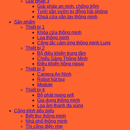
Giải pháp 3
Giải pháp an ninh, chống trộm
Tưới sân vườn tự động hải phòng
Khoá cửa vân tay thông minh
Sản phẩm
Thiết bị 1
Khóa cửa thông minh
Loa thông minh
Công tắc cảm ứng thông minh Lumi
Thiết bị 2
Bộ điều khiển trung tâm
Chiếu Sáng Thông Minh
Điều khiển hồng ngoại
Thiết bị 3
Camera An Ninh
Robot hút bụi
Module
Thiết bị 4
Bộ phát mạng wifi
Gia dụng thông minh
Loa âm thanh đa vùng
Công trình tiêu biểu
Biệt thự thông minh
Nhà phố thông minh
Thi công điện nhẹ