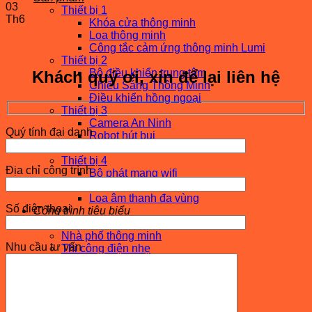
03
Thiết bị 1
Th6
Khóa cửa thông minh
Loa thông minh
Công tắc cảm ứng thông minh Lumi
Thiết bị 2
Bộ điều khiển trung tâm
Khách quý ơi, xin để lại liên hệ
Chiếu Sáng Thông Minh
Điều khiển hồng ngoại
Thiết bị 3
Camera An Ninh
Quý tính đại danh
Robot hút bụi
Module
Thiết bị 4
Địa chỉ công trình
Bộ phát mạng wifi
Gia dụng thông minh
Loa âm thanh đa vùng
Số điện thoại
Công trình tiêu biểu
Biệt thự thông minh
Nhà phố thông minh
Nhu cầu tư vấn
Thi công điện nhẹ
Nhà thông minh của sao
Tin tức – Sự kiện
Xu hướng
Hỏi đáp
Sự kiện