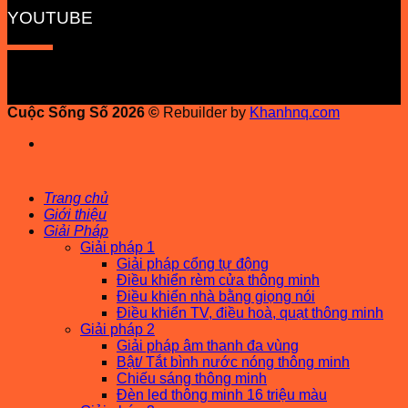
YOUTUBE
Cuộc Sống Số 2026 ©
Rebuilder by
Khanhnq.com
Trang chủ
Giới thiệu
Giải Pháp
Giải pháp 1
Giải pháp cổng tự động
Điều khiển rèm cửa thông minh
Điều khiển nhà bằng giọng nói
Điều khiển TV, điều hoà, quạt thông minh
Giải pháp 2
Giải pháp âm thanh đa vùng
Bật/ Tắt bình nước nóng thông minh
Chiếu sáng thông minh
Đèn led thông minh 16 triệu màu