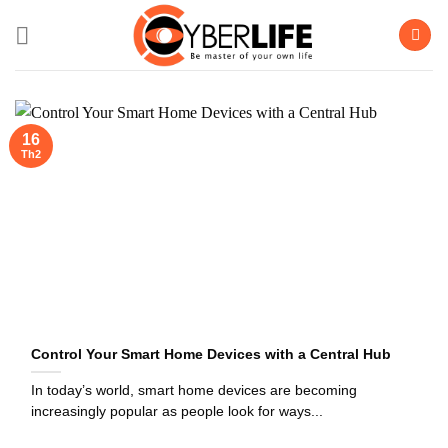
Bỏ
qua
nội
dung
16
Th2
Control Your Smart Home Devices with a Central Hub
In today’s world, smart home devices are becoming
increasingly popular as people look for ways...