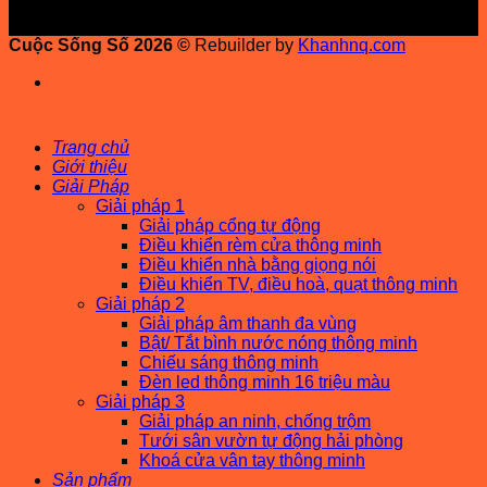
Cuộc Sống Số 2026 ©
Rebuilder by
Khanhnq.com
Trang chủ
Giới thiệu
Giải Pháp
Giải pháp 1
Giải pháp cổng tự động
Điều khiển rèm cửa thông minh
Điều khiển nhà bằng giọng nói
Điều khiển TV, điều hoà, quạt thông minh
Giải pháp 2
Giải pháp âm thanh đa vùng
Bật/ Tắt bình nước nóng thông minh
Chiếu sáng thông minh
Đèn led thông minh 16 triệu màu
Giải pháp 3
Giải pháp an ninh, chống trộm
Tưới sân vườn tự động hải phòng
Khoá cửa vân tay thông minh
Sản phẩm