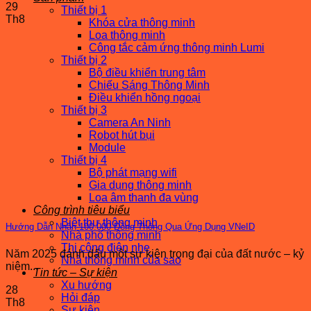
29
Thiết bị 1
Th8
Khóa cửa thông minh
Loa thông minh
Công tắc cảm ứng thông minh Lumi
Thiết bị 2
Bộ điều khiển trung tâm
Chiếu Sáng Thông Minh
Điều khiển hồng ngoại
Thiết bị 3
Camera An Ninh
Robot hút bụi
Module
Thiết bị 4
Bộ phát mạng wifi
Gia dụng thông minh
Loa âm thanh đa vùng
Công trình tiêu biểu
Biệt thự thông minh
Hướng Dẫn Nhận 100.000 Đồng Thông Qua Ứng Dụng VNeID
Nhà phố thông minh
Thi công điện nhẹ
Năm 2025 đánh dấu một sự kiện trọng đại của đất nước – kỷ
Nhà thông minh của sao
niệm...
Tin tức – Sự kiện
Xu hướng
28
Hỏi đáp
Th8
Sự kiện