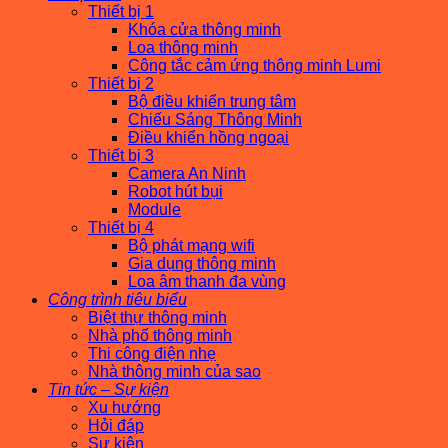
Thiết bị 1
Khóa cửa thông minh
Loa thông minh
Công tắc cảm ứng thông minh Lumi
Thiết bị 2
Bộ điều khiển trung tâm
Chiếu Sáng Thông Minh
Điều khiển hồng ngoại
Thiết bị 3
Camera An Ninh
Robot hút bụi
Module
Thiết bị 4
Bộ phát mạng wifi
Gia dụng thông minh
Loa âm thanh đa vùng
Công trình tiêu biểu
Biệt thự thông minh
Nhà phố thông minh
Thi công điện nhẹ
Nhà thông minh của sao
Tin tức – Sự kiện
Xu hướng
Hỏi đáp
Sự kiện