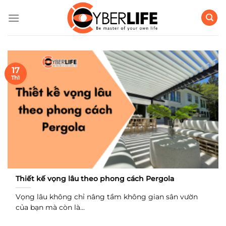
Bỏ
qua
nội
dung
17
Th1
Thiết kế vọng lâu theo phong cách Pergola
Vọng lâu không chỉ nâng tầm không gian sân vườn
của bạn mà còn là...