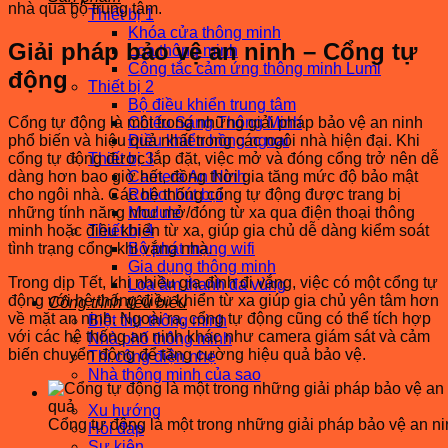
nhà qua bộ trung tâm.
Thiết bị 1
Khóa cửa thông minh
Giải pháp bảo vệ an ninh – Cổng tự
Loa thông minh
Công tắc cảm ứng thông minh Lumi
động
Thiết bị 2
Bộ điều khiển trung tâm
Cổng tự động là một trong những giải pháp bảo vệ an ninh
Chiếu Sáng Thông Minh
phổ biến và hiệu quả nhất trong các ngôi nhà hiện đại. Khi
Điều khiển hồng ngoại
cổng tự động được lắp đặt, việc mở và đóng cổng trở nên dễ
Thiết bị 3
dàng hơn bao giờ hết, đồng thời gia tăng mức độ bảo mật
Camera An Ninh
cho ngôi nhà. Các hệ thống cổng tự động được trang bị
Robot hút bụi
những tính năng như mở/đóng từ xa qua điện thoại thông
Module
minh hoặc điều khiển từ xa, giúp gia chủ dễ dàng kiểm soát
Thiết bị 4
tình trạng cổng khi vắng nhà.
Bộ phát mạng wifi
Gia dụng thông minh
Trong dịp Tết, khi nhiều gia đình đi vắng, việc có một cổng tự
Loa âm thanh đa vùng
động với hệ thống điều khiển từ xa giúp gia chủ yên tâm hơn
Công trình tiêu biểu
về mặt an ninh. Ngoài ra, cổng tự động cũng có thể tích hợp
Biệt thự thông minh
với các hệ thống an ninh khác như camera giám sát và cảm
Nhà phố thông minh
biến chuyển động để tăng cường hiệu quả bảo vệ.
Thi công điện nhẹ
Nhà thông minh của sao
Tin tức – Sự kiện
Xu hướng
Cổng tự động là một trong những giải pháp bảo vệ an ni
Hỏi đáp
Sự kiện