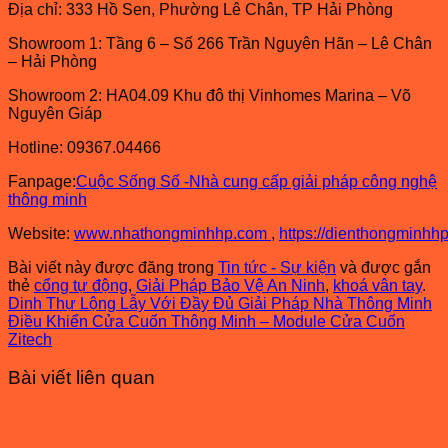
Địa chỉ: 333 Hồ Sen, Phường Lê Chân, TP Hải Phòng
Showroom 1: Tầng 6 – Số 266 Trần Nguyên Hãn – Lê Chân
– Hải Phòng
Showroom 2: HA04.09 Khu đô thị Vinhomes Marina – Võ
Nguyên Giáp
Hotline: 09367.04466
Fanpage:
Cuộc Sống Số -Nhà cung cấp giải pháp công nghệ
thông minh
Website:
www.nhathongminhhp.com
,
https://dienthongminhh
Bài viết này được đăng trong
Tin tức - Sự kiện
và được gắn
thẻ
cổng tự động
,
Giải Pháp Bảo Vệ An Ninh
,
khoá vân tay
.
Dinh Thự Lộng Lẫy Với Đầy Đủ Giải Pháp Nhà Thông Minh
Điều Khiển Cửa Cuốn Thông Minh – Module Cửa Cuốn
Zitech
Bài viết liên quan