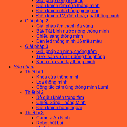
Giải pháp cổng tự động
Điều khiển rèm cửa thông minh
Điều khiển nhà bằng giọng nói
Điều khiển TV, điều hoà, quạt thông minh
Giải pháp 2
Giải pháp âm thanh đa vùng
Bật/ Tắt bình nước nóng thông minh
Chiếu sáng thông minh
Đèn led thông minh 16 triệu màu
Giải pháp 3
Giải pháp an ninh, chống trộm
Tưới sân vườn tự động hải phòng
Khoá cửa vân tay thông minh
Sản phẩm
Thiết bị 1
Khóa cửa thông minh
Loa thông minh
Công tắc cảm ứng thông minh Lumi
Thiết bị 2
Bộ điều khiển trung tâm
Chiếu Sáng Thông Minh
Điều khiển hồng ngoại
Thiết bị 3
Camera An Ninh
Robot hút bụi