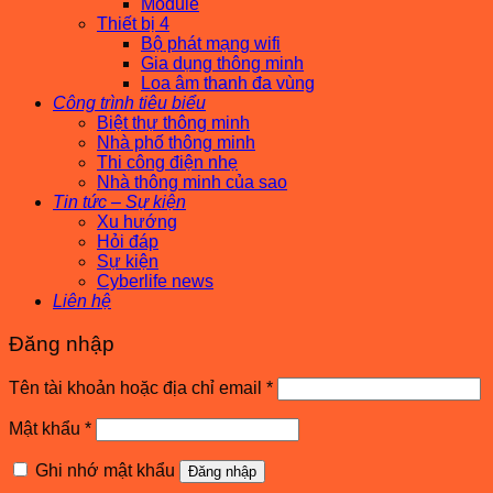
Module
Thiết bị 4
Bộ phát mạng wifi
Gia dụng thông minh
Loa âm thanh đa vùng
Công trình tiêu biểu
Biệt thự thông minh
Nhà phố thông minh
Thi công điện nhẹ
Nhà thông minh của sao
Tin tức – Sự kiện
Xu hướng
Hỏi đáp
Sự kiện
Cyberlife news
Liên hệ
Đăng nhập
Bắt
Tên tài khoản hoặc địa chỉ email
*
buộc
Bắt
Mật khẩu
*
buộc
Ghi nhớ mật khẩu
Đăng nhập