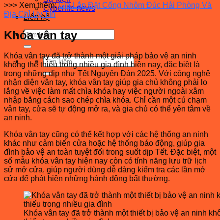
>>> Xem thêm:
Giá Lắp Đặt Cổng Nhôm Đúc Hải Phòng Và
Cyberlife news
Địa Chỉ Uy Tín
Liên hệ
Khóa vân tay
Tìm
kiếm:
Khóa vân tay đã trở thành một giải pháp bảo vệ an ninh
Tìm
không thể thiếu trong nhiều gia đình hiện nay, đặc biệt là
kiếm:
trong những dịp như Tết Nguyên Đán 2025. Với công nghệ
nhận diện vân tay, khóa vân tay giúp gia chủ không phải lo
lắng về việc làm mất chìa khóa hay việc người ngoài xâm
nhập bằng cách sao chép chìa khóa. Chỉ cần một cú chạm
vân tay, cửa sẽ tự động mở ra, và gia chủ có thể yên tâm về
an ninh.
Khóa vân tay cũng có thể kết hợp với các hệ thống an ninh
khác như cảm biến cửa hoặc hệ thống báo động, giúp gia
đình bảo vệ an toàn tuyệt đối trong suốt dịp Tết. Đặc biệt, một
số mẫu khóa vân tay hiện nay còn có tính năng lưu trữ lịch
sử mở cửa, giúp người dùng dễ dàng kiểm tra các lần mở
cửa để phát hiện những hành động bất thường.
Khóa vân tay đã trở thành một thiết bị bảo vệ an ninh kh