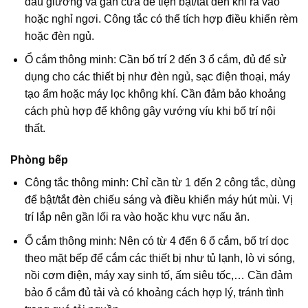
đầu giường và gần cửa để tiện bật/tắt đèn khi ra vào
hoặc nghỉ ngơi. Công tắc có thể tích hợp điều khiển rèm
hoặc đèn ngủ.
Ổ cắm thông minh: Cần bố trí 2 đến 3 ổ cắm, đủ để sử
dụng cho các thiết bị như đèn ngủ, sạc điện thoại, máy
tạo ẩm hoặc máy lọc không khí. Cần đảm bảo khoảng
cách phù hợp để không gây vướng víu khi bố trí nội
thất.
Phòng bếp
Công tắc thông minh: Chỉ cần từ 1 đến 2 công tắc, dùng
để bật/tắt đèn chiếu sáng và điều khiển máy hút mùi. Vị
trí lắp nên gần lối ra vào hoặc khu vực nấu ăn.
Ổ cắm thông minh: Nên có từ 4 đến 6 ổ cắm, bố trí dọc
theo mặt bếp để cắm các thiết bị như tủ lạnh, lò vi sóng,
nồi cơm điện, máy xay sinh tố, ấm siêu tốc,… Cần đảm
bảo ổ cắm đủ tải và có khoảng cách hợp lý, tránh tình