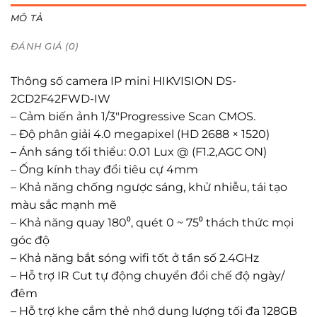
MÔ TẢ
ĐÁNH GIÁ (0)
Thông số camera IP mini HIKVISION DS-
2CD2F42FWD-IW
– Cảm biến ảnh 1/3″Progressive Scan CMOS.
– Độ phân giải 4.0 megapixel (HD 2688 × 1520)
– Ánh sáng tối thiểu: 0.01 Lux @ (F1.2,AGC ON)
– Ống kính thay đổi tiêu cự 4mm
– Khả năng chống ngược sáng, khử nhiễu, tái tạo
màu sắc mạnh mẽ
– Khả năng quay 180⁰, quét 0 ~ 75⁰ thách thức mọi
góc độ
– Khả năng bắt sóng wifi tốt ở tần số 2.4GHz
– Hỗ trợ IR Cut tự động chuyển đổi chế độ ngày/
đêm
– Hỗ trợ khe cắm thẻ nhớ dung lượng tối đa 128GB