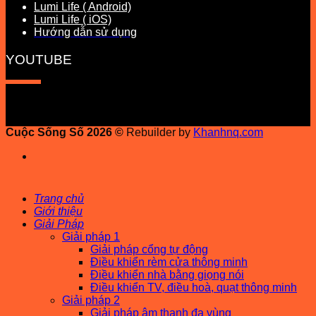
Lumi Life ( Android)
Lumi Life ( iOS)
Hướng dẫn sử dụng
YOUTUBE
Cuộc Sống Số 2026 ©
Rebuilder by
Khanhnq.com
Trang chủ
Giới thiệu
Giải Pháp
Giải pháp 1
Giải pháp cổng tự động
Điều khiển rèm cửa thông minh
Điều khiển nhà bằng giọng nói
Điều khiển TV, điều hoà, quạt thông minh
Giải pháp 2
Giải pháp âm thanh đa vùng