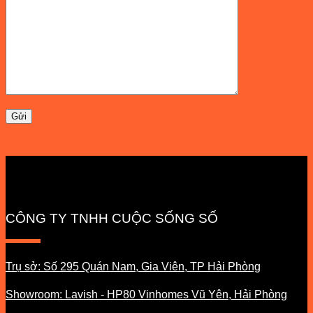
CÔNG TY TNHH CUỘC SỐNG SỐ
Trụ sở: Số 295 Quán Nam, Gia Viên, TP Hải Phòng
Showroom: Lavish - HP80 Vinhomes Vũ Yên, Hải Phòng