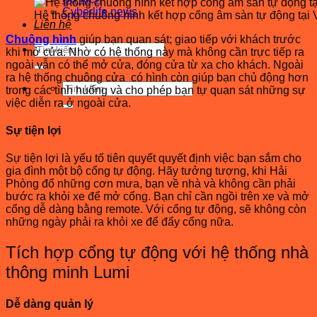
Cyberlife news
Hệ thống chuông hình kết hợp cổng âm sàn tự động tại
Liên hệ
Chuông hình
giúp bạn quan sát; giao tiếp với khách trước
Tìm
khi mở cửa. Nhờ có hệ thống này mà không cần trực tiếp ra
kiếm:
ngoài vẫn có thể mở cửa, đóng cửa từ xa cho khách. Ngoài
ra hệ thống chuông cửa có hình còn giúp bạn chủ động hơn
Tìm
trong các tình huống và cho phép bạn tự quan sát những sự
kiếm:
việc diễn ra ở ngoài cửa.
Sự tiện lợi
Sự tiện lợi là yếu tố tiên quyết quyết định việc bạn sắm cho
gia đình một bộ cổng tự động. Hãy tưởng tượng, khi Hải
Phòng đổ những cơn mưa, bạn về nhà và không cần phải
bước ra khỏi xe để mở cổng. Bạn chỉ cần ngồi trên xe và mở
cổng dễ dàng bằng remote. Với cổng tự động, sẽ không còn
những ngày phải ra khỏi xe để đẩy cổng nữa.
Tích hợp cổng tự động với hệ thống nhà
thông minh Lumi
Dễ dàng quản lý