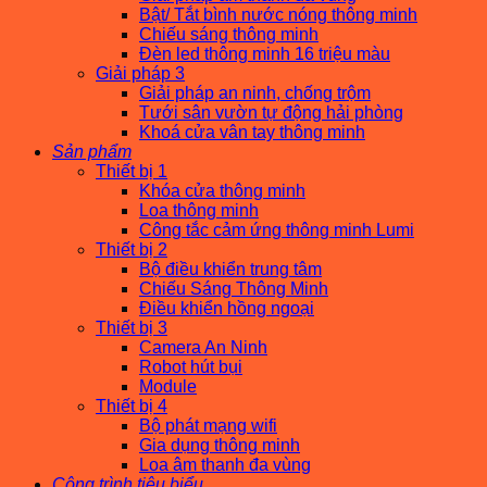
Bật/ Tắt bình nước nóng thông minh
Chiếu sáng thông minh
Đèn led thông minh 16 triệu màu
Giải pháp 3
Giải pháp an ninh, chống trộm
Tưới sân vườn tự động hải phòng
Khoá cửa vân tay thông minh
Sản phẩm
Thiết bị 1
Khóa cửa thông minh
Loa thông minh
Công tắc cảm ứng thông minh Lumi
Thiết bị 2
Bộ điều khiển trung tâm
Chiếu Sáng Thông Minh
Điều khiển hồng ngoại
Thiết bị 3
Camera An Ninh
Robot hút bụi
Module
Thiết bị 4
Bộ phát mạng wifi
Gia dụng thông minh
Loa âm thanh đa vùng
Công trình tiêu biểu