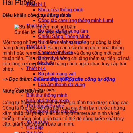
Hải Phòng
Thiết bị 1
Khóa cửa thông minh
Loa thông minh
Điều khiển cổng tự động từ xa
Công tắc cảm ứng thông minh Lumi
Thiết bị 2
Bộ điều khiển trung tâm
Sự tiện lợi với một nút bấm
Chiếu Sáng Thông Minh
Điều khiển hồng ngoại
Một trong những ưu điểm chính của cổng tự động là khả
Thiết bị 3
năng đóng mở từ xa. Bằng cách sử dụng điện thoại thông
Camera An Ninh
minh hoặc remote, bạn có thể mở và đóng cổng một cách
Robot hút bụi
thuận tiện. Tính năng này không chỉ tăng thêm sự tiện lợi mà
Module
còn tăng cường bảo mật bằng cách ngăn chặn truy cập trái
Thiết bị 4
phép.
Bộ phát mạng wifi
Gia dụng thông minh
=> Đọc thêm:
Bộ lưu điện (UPS) cho cổng tự động
Loa âm thanh đa vùng
Công trình tiêu biểu
Nâng cao bảo mật
Biệt thự thông minh
Nhà phố thông minh
Cổng tự động giúp an ninh của gia đình bạn được nâng cao.
Thi công điện nhẹ
Cổng là lớp bảo vệ đầu tiên của gia đình bạn trước những
Nhà thông minh của sao
xâm nhập trái phép. Việc tích hợp camera an ninh và hệ
Tin tức – Sự kiện
thống chuông hình giúp bạn có thể dễ dàng kiểm soát truy
Xu hướng
cập, giám sát và đảm bảo an ninh.
Hỏi đáp
Sự kiện