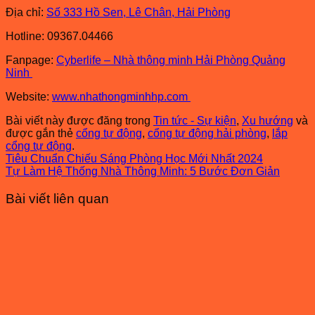
Địa chỉ:
Số 333 Hồ Sen, Lê Chân, Hải Phòng
Hotline: 09367.04466
Fanpage:
Cyberlife – Nhà thông minh Hải Phòng Quảng
Ninh
Website:
www.nhathongminhhp.com
Bài viết này được đăng trong
Tin tức - Sự kiện
,
Xu hướng
và
được gắn thẻ
cổng tự động
,
cổng tự động hải phòng
,
lắp
cổng tự động
.
Tiêu Chuẩn Chiếu Sáng Phòng Học Mới Nhất 2024
Tự Làm Hệ Thống Nhà Thông Minh: 5 Bước Đơn Giản
Bài viết liên quan