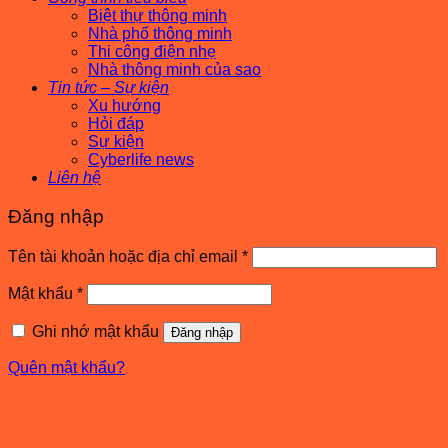
Biệt thự thông minh
Nhà phố thông minh
Thi công điện nhẹ
Nhà thông minh của sao
Tin tức – Sự kiện
Xu hướng
Hỏi đáp
Sự kiện
Cyberlife news
Liên hệ
Đăng nhập
Bắt
Tên tài khoản hoặc địa chỉ email
*
buộc
Bắt
Mật khẩu
*
buộc
Ghi nhớ mật khẩu
Đăng nhập
Quên mật khẩu?