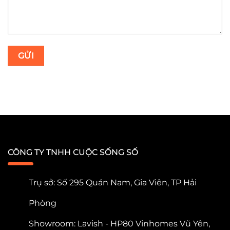
CÔNG TY TNHH CUỘC SỐNG SỐ
Trụ sở: Số 295 Quán Nam, Gia Viên, TP Hải
Phòng
Showroom: Lavish - HP80 Vinhomes Vũ Yên,