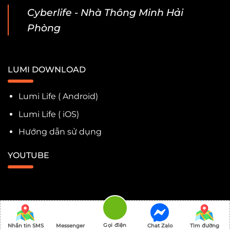
Cyberlife - Nhà Thông Minh Hải
Phòng
LUMI DOWNLOAD
Lumi Life ( Android)
Lumi Life ( iOS)
Hướng dẫn sử dụng
YOUTUBE
Cuộc Sống Số 2026 ©
Rebuilder by
Khanhnq.com
Gọi điện
Nhắn tin SMS
Messenger
Chat Zalo
Tìm đường