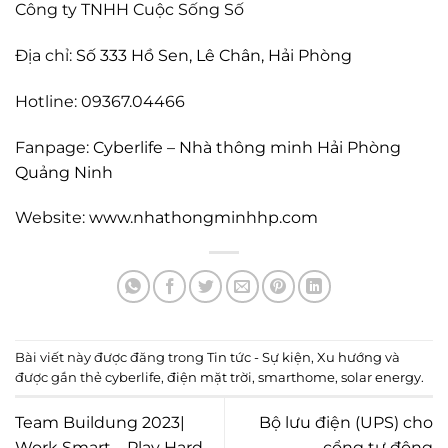
Công ty TNHH Cuộc Sống Số
Địa chỉ:
Số 333 Hồ Sen, Lê Chân, Hải Phòng
Hotline: 09367.04466
Fanpage:
Cyberlife – Nhà thông minh Hải Phòng
Quảng Ninh
Website:
www.nhathongminhhp.com
Bài viết này được đăng trong
Tin tức - Sự kiện
,
Xu hướng
và
được gắn thẻ
cyberlife
,
điện mặt trời
,
smarthome
,
solar energy
.
Team Buildung 2023|
Bộ lưu điện (UPS) cho
Work Smart – Play Hard
cổng tự động