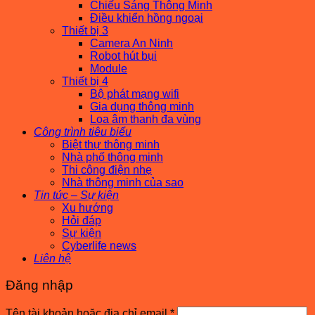
Chiếu Sáng Thông Minh
Điều khiển hồng ngoại
Thiết bị 3
Camera An Ninh
Robot hút bụi
Module
Thiết bị 4
Bộ phát mạng wifi
Gia dụng thông minh
Loa âm thanh đa vùng
Công trình tiêu biểu
Biệt thự thông minh
Nhà phố thông minh
Thi công điện nhẹ
Nhà thông minh của sao
Tin tức – Sự kiện
Xu hướng
Hỏi đáp
Sự kiện
Cyberlife news
Liên hệ
Đăng nhập
Bắt
Tên tài khoản hoặc địa chỉ email
*