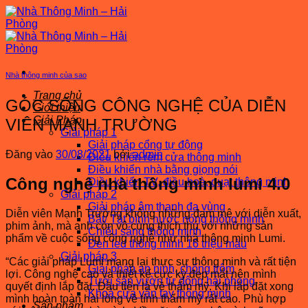
Bỏ
qua
nội
dung
Nhà thông minh của sao
Trang chủ
GÓC SỐNG CÔNG NGHỆ CỦA DIỄN
Giới thiệu
Giải Pháp
VIÊN MẠNH TRƯỜNG
Giải pháp 1
Giải pháp cổng tự động
Đăng vào
30/08/2021
bởi
admin
Điều khiển rèm cửa thông minh
Điều khiển nhà bằng giọng nói
Công nghệ nhà thông minh lumi 4.0
Điều khiển TV, điều hoà, quạt thông minh
Giải pháp 2
Giải pháp âm thanh đa vùng
Diễn viên Mạnh Trường không những đam mê với diễn xuất,
Bật/ Tắt bình nước nóng thông minh
phim ảnh, mà anh còn vô cùng thích thú với những sản
Chiếu sáng thông minh
phẩm về cuộc sống công nghệ như nhà thông minh Lumi.
Đèn led thông minh 16 triệu màu
Giải pháp 3
“Các giải pháp Lumi mang lại thực sự thông minh và rất tiện
Giải pháp an ninh, chống trộm
lợi. Công nghệ cao và thiết kế cực kỳ đẹp mắt nên mình
Tưới sân vườn tự động hải phòng
quyết định lắp đặt. Đầu tiên là về thẩm mỹ. Khi lắp đặt xong
Khoá cửa vân tay thông minh
mình hoàn toàn hài lòng về tính thẩm mỹ rất cao. Phù hợp
Sản phẩm