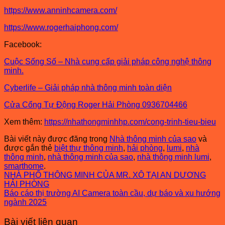
https://www.anninhcamera.com/
https://www.rogerhaiphong.com/
Facebook:
Cuộc Sống Số – Nhà cung cấp giải pháp công nghệ thông
minh.
Cyberlife – Giải pháp nhà thông minh toàn diện
Cửa Cổng Tự Động Roger Hải Phòng 0936704466
Xem thêm:
https://nhathongminhhp.com/cong-trinh-tieu-bieu
Bài viết này được đăng trong
Nhà thông minh của sao
và
được gắn thẻ
biệt thự thông minh
,
hải phòng
,
lumi
,
nhà
thông minh
,
nhà thông minh của sao
,
nhà thông minh lumi
,
smarthome
.
NHÀ PHỐ THÔNG MINH CỦA MR. XÔ TẠI AN DƯƠNG
HẢI PHÒNG
Báo cáo thị trường AI Camera toàn cầu, dự báo và xu hướng
ngành 2025
Bài viết liên quan