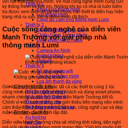
với nội thất của nhà mình. Về mặt công nghệ mình cũng cực
Thiết bị 1
kỳ thông minh và tiện lợi. Những khi ko có nhà là luôn kiểm
Khóa cửa thông minh
tra được xem điện đã tắt hết chưa, các thiết bị điện hay hiện
Loa thông minh
trạng nhà ra sao. Đó là điểm mình rất thích.
Công tắc cảm ứng thông minh Lumi
Thiết bị 2
Cuộc sống công nghệ của diễn viên
Bộ điều khiển trung tâm
Chiếu Sáng Thông Minh
Mạnh Trường với giải pháp nhà
Điều khiển hồng ngoại
thông minh Lumi
Thiết bị 3
Camera An Ninh
Robot hút bụi
Module
Không gian phòng khách
Thiết bị 4
Bộ phát mạng wifi
Gia dụng thông minh
Không gian phòng khách
Loa âm thanh đa vùng
Công trình tiêu biểu
Giờ khi muốn bật tắt 1 hoặc tất cả các thiết bị cùng 1 lúc
Biệt thự thông minh
cũng mình chỉ cần ngồi phòng khách và dùng smart phone,
Nhà phố thông minh
nhanh chóng và tiện lợi. Diễn viên Mạnh Trường tiết lộ.
Thi công điện nhẹ
Chính vì việc xem những clip giới thiệu trên mạng nên mình
Nhà thông minh của sao
cảm thấy điện thông minh rất tiện lợi, công nghệ cao và đẹp
Tin tức – Sự kiện
mắt nên mình quyết định lắp đặt.
Xu hướng
Diễn viên Mạnh Trường chia sẻ những tính năng, tiện nghi
Hỏi đáp
mà giải pháp nhà thông minh mang đến: “Giờ khi muốn bật
Sự kiện