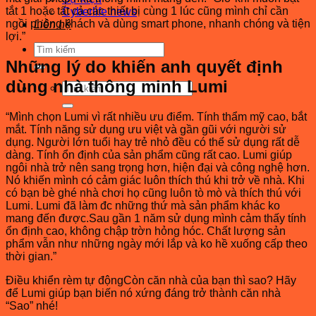
tắt 1 hoặc tất cả các thiết bị cùng 1 lúc cũng mình chỉ cần
Cyberlife news
ngồi phòng khách và dùng smart phone, nhanh chóng và tiện
Liên hệ
lợi.”
Tìm
kiếm:
Những lý do khiến anh quyết định
dùng nhà thông minh Lumi
Tìm
kiếm:
“Mình chọn Lumi vì rất nhiều ưu điểm. Tính thẩm mỹ cao, bắt
mắt. Tính năng sử dụng ưu việt và gần gũi với người sử
dụng. Người lớn tuổi hay trẻ nhỏ đều có thể sử dụng rất dễ
dàng. Tính ổn định của sản phẩm cũng rất cao. Lumi giúp
ngôi nhà trở nên sang trọng hơn, hiện đại và công nghệ hơn.
Nó khiến mình có cảm giác luôn thích thú khi trở về nhà. Khi
có bạn bè ghé nhà chơi họ cũng luôn tò mò và thích thú với
Lumi. Lumi đã làm đc những thứ mà sản phẩm khác ko
mang đến được.Sau gần 1 năm sử dụng mình cảm thấy tính
ổn định cao, không chập trờn hỏng hóc. Chất lượng sản
phẩm vẫn như những ngày mới lắp và ko hề xuống cấp theo
thời gian.”
Điều khiển rèm tự độngCòn căn nhà của bạn thì sao? Hãy
để Lumi giúp bạn biến nó xứng đáng trở thành căn nhà
“Sao” nhé!