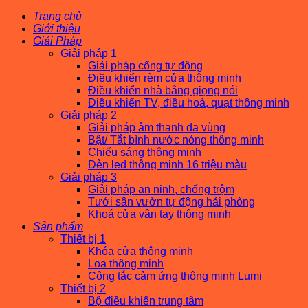
Trang chủ
Giới thiệu
Giải Pháp
Giải pháp 1
Giải pháp cổng tự động
Điều khiển rèm cửa thông minh
Điều khiển nhà bằng giọng nói
Điều khiển TV, điều hoà, quạt thông minh
Giải pháp 2
Giải pháp âm thanh đa vùng
Bật/ Tắt bình nước nóng thông minh
Chiếu sáng thông minh
Đèn led thông minh 16 triệu màu
Giải pháp 3
Giải pháp an ninh, chống trộm
Tưới sân vườn tự động hải phòng
Khoá cửa vân tay thông minh
Sản phẩm
Thiết bị 1
Khóa cửa thông minh
Loa thông minh
Công tắc cảm ứng thông minh Lumi
Thiết bị 2
Bộ điều khiển trung tâm