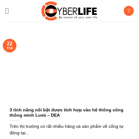
Bỏ
qua
nội
dung
22
Th9
3 tính năng nổi bật được tích hợp vào hệ thông cổng
thông minh Lumi – DEA
Trên thị trường có rất nhiều hãng và sản phẩm về cổng tự
động tại...