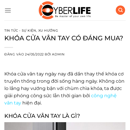
Bỏ
qua
nội
dung
TIN TỨC - SỰ KIỆN
,
XU HƯỚNG
KHÓA CỬA VÂN TAY CÓ ĐÁNG MUA?
ĐĂNG VÀO
24/05/2022
BỞI
ADMIN
Khóa cửa vân tay ngày nay đã dần thay thế khóa cơ
truyền thống trong đời sống hàng ngày. Không còn
lo lắng hay vướng bận với chùm chìa khóa, ta được
giải phóng công sức lẫn thời gian bởi
công nghệ
vân tay
hiện đại.
KHÓA CỬA VÂN TAY LÀ GÌ?