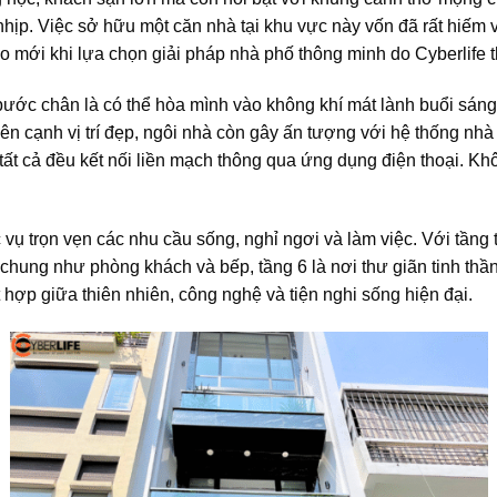
hịp. Việc sở hữu một căn nhà tại khu vực này vốn đã rất hiếm 
 mới khi lựa chọn giải pháp nhà phố thông minh do Cyberlife thi
bước chân là có thể hòa mình vào không khí mát lành buổi sáng h
ên cạnh vị trí đẹp, ngôi nhà còn gây ấn tượng với hệ thống nhà
ất cả đều kết nối liền mạch thông qua ứng dụng điện thoại. Kh
 vụ trọn vẹn các nhu cầu sống, nghỉ ngơi và làm việc. Với tầng tr
chung như phòng khách và bếp, tầng 6 là nơi thư giãn tinh thầ
t hợp giữa thiên nhiên, công nghệ và tiện nghi sống hiện đại.