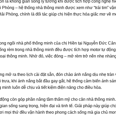
còn là không gian sống lý tưởng khi được tích hợp công nghệ hi
Phòng – hệ thống nhà thông minh được xem như “trái tim” vận h
ải Phòng, chính là đối tác giúp chị hiện thực hóa giấc mơ về m
 trong ngôi nhà phố thông minh của chị Hiền tại Nguyễn Đức Cả
ng rèm trong nhà thông minh đều được tích hợp motor tự động, k
oại thông minh. Nhờ đó, việc đóng – mở rèm trở nên nhẹ nhàng,
ng mở ra theo lịch cài đặt sẵn, đón chào ánh nắng dịu nhẹ tràn
i trưa, khi ánh nắng bắt đầu gay gắt, hệ thống cảm biến ánh sán
 minh luôn dễ chịu và tiết kiệm điện năng cho điều hòa.
 động còn góp phần nâng tầm thẩm mỹ cho căn nhà thông minh. 
an sống sang trọng, hiện đại và tinh tế. Giải pháp này giúp chị 
nơi mọi thứ đều vận hành theo phong cách sống mà gia chủ mo