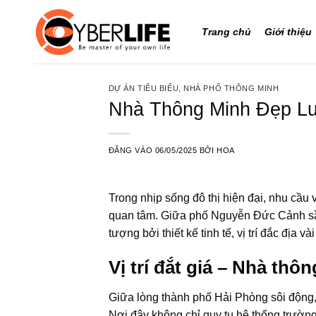
Bỏ
qua
Trang chủ
Giới thiệu
nội
dung
DỰ ÁN TIÊU BIỂU
,
NHÀ PHỐ THÔNG MINH
Nhà Thông Minh Đẹp Lu
ĐĂNG VÀO
06/05/2025
BỞI
HOA
Trong nhịp sống đô thị hiện đại, nhu cầ
quan tâm. Giữa phố Nguyễn Đức Cảnh sầm
tượng bởi thiết kế tinh tế, vị trí đắc địa 
Vị trí đắt giá – Nhà thô
Giữa lòng thành phố Hải Phòng sôi động, p
Nơi đây không chỉ quy tụ hệ thống trườ