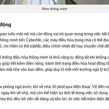
Rèm thông minh
 động
ian luôn mát mẻ mà còn đóng vai trò quan trọng trong việc tiết
 thông minh bởi Cyberlife, các máy điều hòa trong nhà có thể 
 chị Hiền có thể bật/tắt, điều chỉnh nhiệt độ hay chuyển chế 
ệ thống điều hòa thông minh là khả năng tự động tắt khi không
giúp tiết kiệm điện năng, tránh tình trạng điều hòa hoạt động 
ộ làm mát nhẹ vào ban đêm, giúp duy trì một môi trường ngủ lý 
òa phòng ngủ trước khi về nhà 30 phút qua điện thoại. Về đến n
 ngay khi về nhà, mà còn thể hiện sự tinh tế trong việc sử dụ
ọi thứ đều trở nên dễ dàng và tiện lợi, từ việc tiết kiệm điện đ