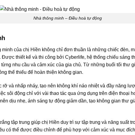
Nhà thông minh – Điều hoà tự động
nh
 minh của chị Hiền không chỉ đơn thuần là những chiếc đèn, mà
ược thiết kế và thi công bởi Cyberlife, hệ thống chiếu sáng t
 từng nhu cầu và cảm xúc của gia chủ. Từ những buổi tối thư g
ông thể thiếu để hoàn thiện không gian.
c rỡ và nhấp nháy, tạo nên không khí náo nhiệt và đầy năng lư
ệc sôi động chỉ với vài thao tác qua ứng dụng trên điện thoại 
 nên dịu nhẹ, ánh sáng tự động giảm dần, tạo không gian thư giã
rắng tập trung giúp chị Hiền duy trì sự tập trung và năng suất t
 đều có thể được điều chỉnh để phù hợp với cảm xúc và mục đích