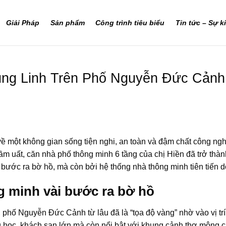
Giải Pháp
Sản phẩm
Công trình tiêu biểu
Tin tức – Sự k
ng Linh Trên Phố Nguyễn Đức Cảnh
u về một không gian sống tiện nghi, an toàn và đậm chất công
 uất, căn nhà phố thông minh 6 tầng của chị Hiền đã trở thàn
vài bước ra bờ hồ, mà còn bởi hệ thống nhà thông minh tiên tiến do
ng minh vài bước ra bờ hồ
hố Nguyễn Đức Cảnh từ lâu đã là “tọa độ vàng” nhờ vào vị trí t
ng học, khách sạn lớn mà còn nổi bật với khung cảnh thơ mộn