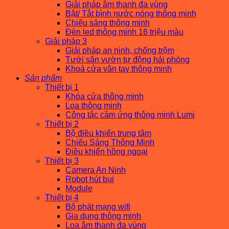
Giải pháp âm thanh đa vùng
Bật/ Tắt bình nước nóng thông minh
Chiếu sáng thông minh
Đèn led thông minh 16 triệu màu
Giải pháp 3
Giải pháp an ninh, chống trộm
Tưới sân vườn tự động hải phòng
Khoá cửa vân tay thông minh
Sản phẩm
Thiết bị 1
Khóa cửa thông minh
Loa thông minh
Công tắc cảm ứng thông minh Lumi
Thiết bị 2
Bộ điều khiển trung tâm
Chiếu Sáng Thông Minh
Điều khiển hồng ngoại
Thiết bị 3
Camera An Ninh
Robot hút bụi
Module
Thiết bị 4
Bộ phát mạng wifi
Gia dụng thông minh
Loa âm thanh đa vùng