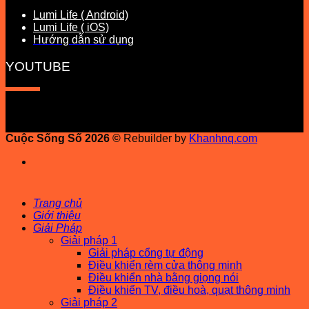
Lumi Life ( Android)
Lumi Life ( iOS)
Hướng dẫn sử dụng
YOUTUBE
Cuộc Sống Số 2026 ©
Rebuilder by
Khanhnq.com
Trang chủ
Giới thiệu
Giải Pháp
Giải pháp 1
Giải pháp cổng tự động
Điều khiển rèm cửa thông minh
Điều khiển nhà bằng giọng nói
Điều khiển TV, điều hoà, quạt thông minh
Giải pháp 2