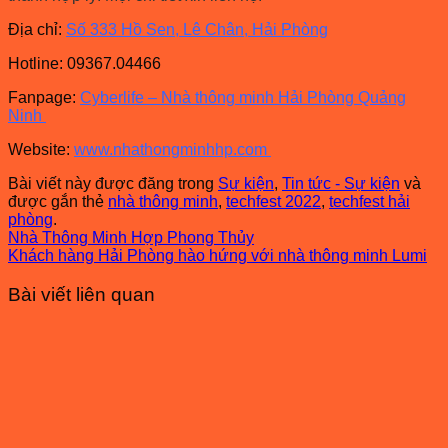
Địa chỉ:
Số 333 Hồ Sen, Lê Chân, Hải Phòng
Hotline: 09367.04466
Fanpage:
Cyberlife – Nhà thông minh Hải Phòng Quảng
Ninh
Website:
www.nhathongminhhp.com
Bài viết này được đăng trong
Sự kiện
,
Tin tức - Sự kiện
và
được gắn thẻ
nhà thông minh
,
techfest 2022
,
techfest hải
phòng
.
Nhà Thông Minh Hợp Phong Thủy
Khách hàng Hải Phòng hào hứng với nhà thông minh Lumi
Bài viết liên quan