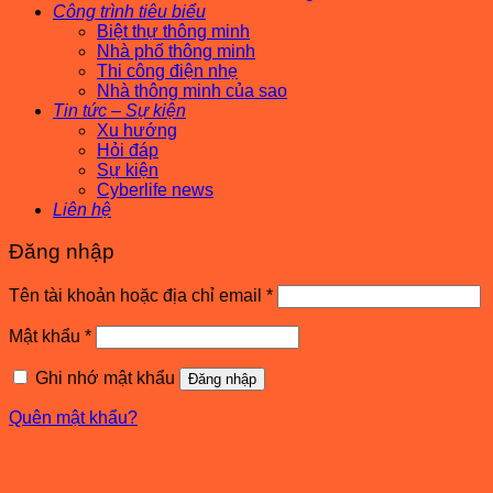
Công trình tiêu biểu
Biệt thự thông minh
Nhà phố thông minh
Thi công điện nhẹ
Nhà thông minh của sao
Tin tức – Sự kiện
Xu hướng
Hỏi đáp
Sự kiện
Cyberlife news
Liên hệ
Đăng nhập
Bắt
Tên tài khoản hoặc địa chỉ email
*
buộc
Bắt
Mật khẩu
*
buộc
Ghi nhớ mật khẩu
Đăng nhập
Quên mật khẩu?