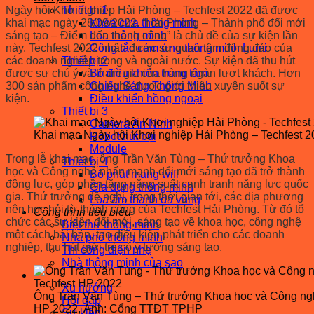
Ngày hội Khởi nghiệp Hải Phòng – Techfest 2022 đã được
Thiết bị 1
khai mạc ngày 28/09/2022. “Hải Phòng – Thành phố đổi mới
Khóa cửa thông minh
sáng tạo – Điểm đến thành công” là chủ đề của sự kiện lần
Loa thông minh
này. Techfest 2022 nhận được sự quan tâm đông đảo của
Công tắc cảm ứng thông minh Lumi
các doanh nghiệp trong và ngoài nước. Sự kiện đã thu hút
Thiết bị 2
được sự chú ý và tham gia của hàng ngàn lượt khách. Hơn
Bộ điều khiển trung tâm
300 sản phẩm công nghệ được giới thiệu xuyên suốt sự
Chiếu Sáng Thông Minh
kiện.
Điều khiển hồng ngoại
Thiết bị 3
Camera An Ninh
Khai mạc Ngày hội Khơi nghiệp Hải Phòng – Techfest
Robot hút bụi
Module
Trong lễ khai mạc, ông Trần Văn Tùng – Thứ trưởng Khoa
Thiết bị 4
học và Công nghệ nhấn mạnh đổi mới sáng tạo đã trở thành
Bộ phát mạng wifi
động lực, góp phần tăng năng suất cạnh tranh năng lực quốc
Gia dụng thông minh
gia. Thứ trưởng đề nghị, trong thời gian tới, các địa phương
Loa âm thanh đa vùng
nên học hỏi từ thành công của Techfest Hải Phòng. Từ đó tổ
Công trình tiêu biểu
chức các sự kiện đổi mới, sáng tạo về khoa học, công nghệ
Biệt thự thông minh
một cách bài bản, tạo điều kiện phát triển cho các doanh
Nhà phố thông minh
nghiệp, thu hút giới trẻ có ý tưởng sáng tạo.
Thi công điện nhẹ
Nhà thông minh của sao
Tin tức – Sự kiện
Xu hướng
Ông Trần Văn Tùng – Thứ trưởng Khoa học và Công nghệ 
Hỏi đáp
HP 2022, Ảnh: Cổng TTĐT TPHP
Sự kiện