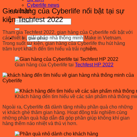
Cyberlife news
Gian hàng của Cyberlife nổi bật tại sự
Liên hệ
kiện Techfest 2022
Tìm
kiếm:
Tham gia Techfest 2022, gian hàng của Cyberlife nổi bật với
Tìm
các thiết bị, giải pháp nhà thông minh Make in Vietnam.
kiếm:
Trong suốt sự kiện, gian hàng của Cyberlife thu hút hàng
trăm lượt khách đến tìm hiểu và trải ng
hiệm.
Gian hàng của Cyberlife tại
Techfest HP 2022
Khách hàng đến tìm hiểu về các sản phẩm nhà thông mi
Ngoài ra, Cyberlife đã dành tặng nhiều phần quà cho những
vị khách ghé thăm gian hàng. Hoạt động trải nghiệm cùng
những phần quà hấp dẫn đã góp phần giúp không khí gian
hàng thêm náo nhiệt và thú vị hơn.