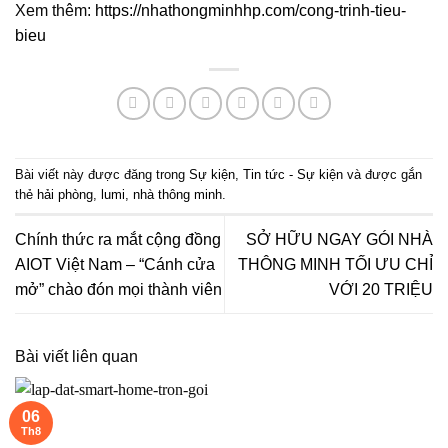
Xem thêm:
https://nhathongminhhp.com/cong-trinh-tieu-
bieu
Bài viết này được đăng trong
Sự kiện
,
Tin tức - Sự kiện
và được gắn
thẻ
hải phòng
,
lumi
,
nhà thông minh
.
Chính thức ra mắt cộng đồng
SỞ HỮU NGAY GÓI NHÀ
AIOT Việt Nam – “Cánh cửa
THÔNG MINH TỐI ƯU CHỈ
mở” chào đón mọi thành viên
VỚI 20 TRIỆU
Bài viết liên quan
06
Th8