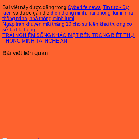
Bài viết này được đăng trong
Cyberlife news
,
Tin tức - Sự
kiện
và được gắn thẻ
điện thông minh
,
hải phòng
,
lumi
,
nhà
thông minh
,
nhà thông minh lumi
.
Ngập tràn khuyến mãi tháng 10 cho sự kiện khai trương cơ
sở tại Hạ Long
TRẢI NGHIỆM SỐNG KHÁC BIỆT BÊN TRONG BIỆT THỰ
THÔNG MINH TẠI NGHỆ AN
Bài viết liên quan