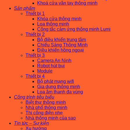
Khoá cửa vân tay thông minh
Sản phẩm
Thiết bị 1
Khóa cửa thông minh
Loa thông minh
Công tắc cảm ứng thông minh Lumi
Thiết bị 2
Bộ điều khiển trung tâm
Chiếu Sáng Thông Minh
Điều khiển hồng ngoại
Thiết bị 3
Camera An Ninh
Robot hút bụi
Module
Thiết bị 4
Bộ phát mạng wifi
Gia dụng thông minh
Loa âm thanh đa vùng
Công trình tiêu biểu
Biệt thự thông minh
Nhà phố thông minh
Thi công điện nhẹ
Nhà thông minh của sao
Tin tức – Sự kiện
Xu hướng