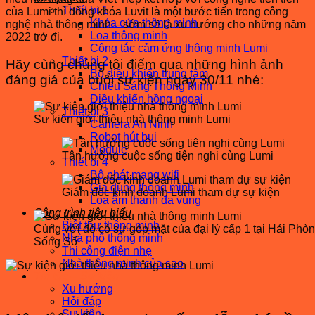
Thiết bị 1
của Lumi thì dòng khóa Luvit là một bước tiến trong công
Khóa cửa thông minh
nghệ nhà thông minh – sớm sẽ là xu hướng cho những năm
Loa thông minh
2022 trở đi.
Công tắc cảm ứng thông minh Lumi
Thiết bị 2
Hãy cùng chúng tôi điểm qua những hình ảnh
Bộ điều khiển trung tâm
đáng giá của buổi sự kiện ngày 30/11 nhé:
Chiếu Sáng Thông Minh
Điều khiển hồng ngoại
Thiết bị 3
Sự kiện giới thiệu nhà thông minh Lumi
Camera An Ninh
Robot hút bụi
Module
Tận hưởng cuộc sống tiện nghi cùng Lumi
Thiết bị 4
Bộ phát mạng wifi
Gia dụng thông minh
Giám đốc kinh doanh Lumi tham dự sự kiện
Loa âm thanh đa vùng
Công trình tiêu biểu
Biệt thự thông minh
Cùng với đó có sự góp mặt của đại lý cấp 1 tại Hải Ph
Nhà phố thông minh
Sống Số
Thi công điện nhẹ
Nhà thông minh của sao
Tin tức – Sự kiện
Xu hướng
Hỏi đáp
Sự kiện