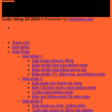
Cuộc Sống Số 2026 ©
Rebuilder by
Khanhnq.com
Trang chủ
Giới thiệu
Giải Pháp
Giải pháp 1
Giải pháp cổng tự động
Điều khiển rèm cửa thông minh
Điều khiển nhà bằng giọng nói
Điều khiển TV, điều hoà, quạt thông minh
Giải pháp 2
Giải pháp âm thanh đa vùng
Bật/ Tắt bình nước nóng thông minh
Chiếu sáng thông minh
Đèn led thông minh 16 triệu màu
Giải pháp 3
Giải pháp an ninh, chống trộm
Tưới sân vườn tự động hải phòng