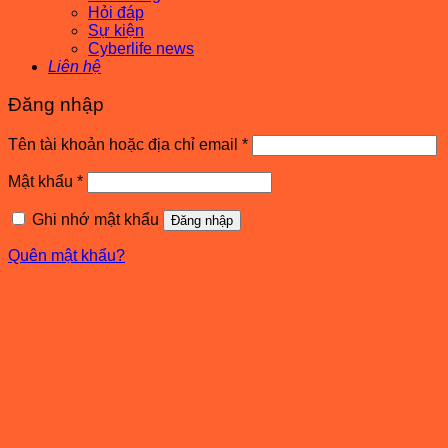
Hỏi đáp
Sự kiện
Cyberlife news
Liên hệ
Đăng nhập
Bắt
Tên tài khoản hoặc địa chỉ email
*
buộc
Bắt
Mật khẩu
*
buộc
Ghi nhớ mật khẩu
Đăng nhập
Quên mật khẩu?