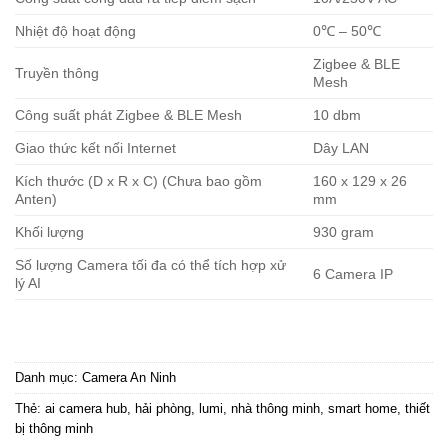
Nhiệt độ hoạt động
0℃ – 50℃
Zigbee & BLE
Truyền thông
Mesh
Công suất phát Zigbee & BLE Mesh
10 dbm
Giao thức kết nối Internet
Dây LAN
Kích thước (D x R x C) (Chưa bao gồm
160 x 129 x 26
Anten)
mm
Khối lượng
930 gram
Số lượng Camera tối đa có thể tích hợp xử
6 Camera IP
lý AI
Danh mục:
Camera An Ninh
Thẻ:
ai camera hub
,
hải phòng
,
lumi
,
nhà thông minh
,
smart home
,
thiết
bị thông minh