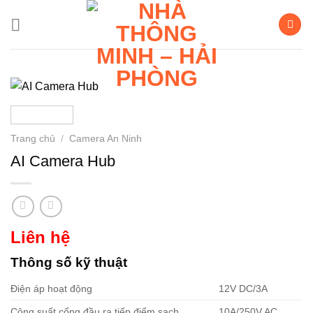
Bỏ
qua
nội
dung
Trang chủ
/
Camera An Ninh
AI Camera Hub
Liên hệ
Thông số kỹ thuật
Điện áp hoạt động
12V DC/3A
Công suất cổng đầu ra tiếp điểm sạch
10A/250V AC