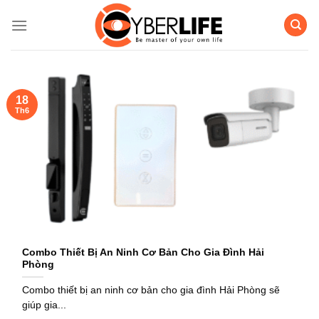
Bỏ
qua
nội
dung
18
Th6
Combo Thiết Bị An Ninh Cơ Bản Cho Gia Đình Hải
Phòng
Combo thiết bị an ninh cơ bản cho gia đình Hải Phòng sẽ
giúp gia...