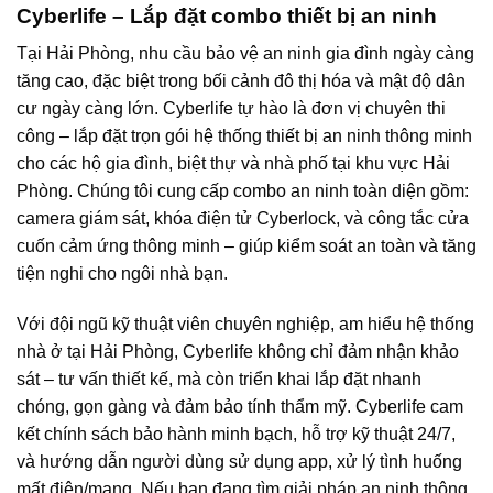
Cyberlife – Lắp đặt combo thiết bị an ninh
Tại Hải Phòng, nhu cầu bảo vệ an ninh gia đình ngày càng
tăng cao, đặc biệt trong bối cảnh đô thị hóa và mật độ dân
cư ngày càng lớn. Cyberlife tự hào là đơn vị chuyên thi
công – lắp đặt trọn gói hệ thống thiết bị an ninh thông minh
cho các hộ gia đình, biệt thự và nhà phố tại khu vực Hải
Phòng. Chúng tôi cung cấp combo an ninh toàn diện gồm:
camera giám sát, khóa điện tử Cyberlock, và công tắc cửa
cuốn cảm ứng thông minh – giúp kiểm soát an toàn và tăng
tiện nghi cho ngôi nhà bạn.
Với đội ngũ kỹ thuật viên chuyên nghiệp, am hiểu hệ thống
nhà ở tại Hải Phòng, Cyberlife không chỉ đảm nhận khảo
sát – tư vấn thiết kế, mà còn triển khai lắp đặt nhanh
chóng, gọn gàng và đảm bảo tính thẩm mỹ. Cyberlife cam
kết chính sách bảo hành minh bạch, hỗ trợ kỹ thuật 24/7,
và hướng dẫn người dùng sử dụng app, xử lý tình huống
mất điện/mạng. Nếu bạn đang tìm giải pháp an ninh thông