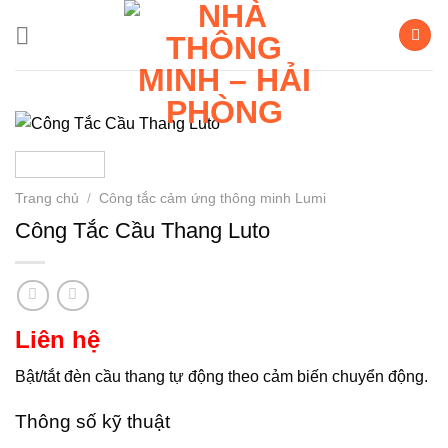
Bỏ
qua
nội
dung
Trang chủ
/
Công tắc cảm ứng thông minh Lumi
Công Tắc Cầu Thang Luto
Liên hệ
Bật/tắt đèn cầu thang tự động theo cảm biến chuyển động.
Thông số kỹ thuật