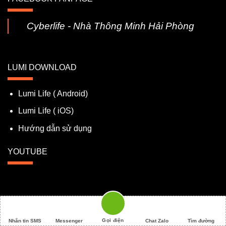
Cyberlife - Nhà Thông Minh Hải Phòng
LUMI DOWNLOAD
Lumi Life ( Android)
Lumi Life ( iOS)
Hướng dẫn sử dụng
YOUTUBE
Cuộc Sống Số 2026 ©
Rebuilder by
Khanhnq.com
Gọi điện
Nhắn tin SMS
Messenger
Chat Zalo
Tìm đường