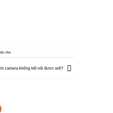
điện nhẹ
.
khi camera không kết nối đươc wifi?