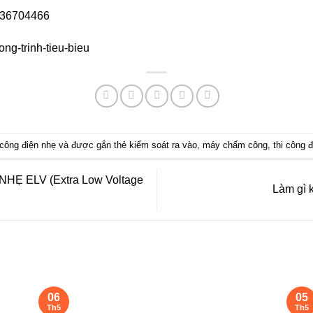
936704466
ng-trinh-tieu-bieu
 công điện nhẹ
và được gắn thẻ
kiểm soát ra vào
,
máy chấm công
,
thi công 
Ẹ ELV (Extra Low Voltage
Làm gì 
06
05
Th5
Th5