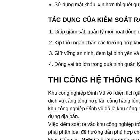
Sử dụng mật khẩu, xịn hơn thì quét g
TÁC DỤNG CỦA KIỂM SOÁT R
Giúp giám sát, quản lý mọi hoạt động 
Kịp thời ngăn chặn các trường hợp 
Giữ vững an ninh, đem lại bình yên và
Đóng vai trò lớn trong quá trình quản 
THI CÔNG HỆ THỐNG K
Khu công nghiệp Đình Vũ với diện tích g
dịch vụ cảng tổng hợp lẫn cảng hàng lỏng
khu công nghiệp Đình vũ đã là khu công n
dựng địa bàn.
Việc kiểm soát ra vào khu công nghiệp tr
phải phân loại để hướng dẫn phù hợp cho 
khai. Công ty TNHH Cuộc Sống Số dựa vào