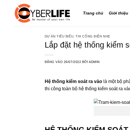
Bỏ
qua
Trang chủ
Giới thiệu
nội
dung
DỰ ÁN TIÊU BIỂU
,
THI CÔNG ĐIỆN NHẸ
Lắp đặt hệ thống kiểm s
ĐĂNG VÀO
26/07/2022
BỞI
ADMIN
Hệ thống kiểm soát ra vào
là một bộ ph
thi công toàn bộ hệ thống kiểm soát ra v
HỆ THỐNG KIỂM SOÁT