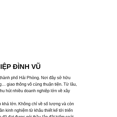
IỆP ĐÌNH VŨ
 thành phố Hải Phòng. Nơi đây sở hữu
g… giao thông vô cùng thuận tiện. Từ lâu,
thu hút nhiều doanh nghiệp lớn về xây
o khá lớn. Không chỉ về số lượng và còn
 kinh nghiệm từ khâu thiết kế tới triển
đã đạt được gói thầu lắp đật kiểm soát