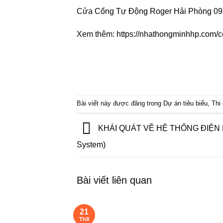
Cửa Cổng Tự Động Roger Hải Phòng 0
Xem thêm:
https://nhathongminhhp.com/co
Bài viết này được đăng trong
Dự án tiêu biểu
,
Thi
KHÁI QUÁT VỀ HỆ THỐNG ĐIỆN NH
System)
Bài viết liên quan
21
Th8