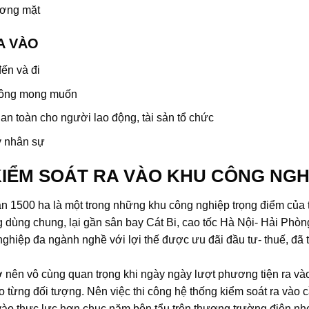
ương mặt
A VÀO
đến và đi
không mong muốn
 an toàn cho người lao động, tài sản tổ chức
lý nhân sự
IỂM SOÁT RA VÀO KHU CÔNG NGH
ần 1500 ha là một trong những khu công nghiệp trọng điểm của
 dùng chung, lại gần sân bay Cát Bi, cao tốc Hà Nội- Hải Phòn
ghiệp đa ngành nghề với lợi thế được ưu đãi đầu tư- thuế, đã 
ở nên vô cùng quan trọng khi ngày ngày lượt phương tiện ra và
từng đối tượng. Nên việc thi công hệ thống kiểm soát ra vào cần
 thực lực hơn chục năm bôn tẩu trên thương trường điện nhẹ 