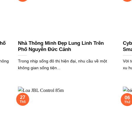
Phố
Nhà Thông Minh Đẹp Lung Linh Trên
Cyb
Phố Nguyễn Đức Cảnh
Sma
thông
Trong nhịp sống đô thị hiện đại, nhu cầu về một
Với 
không gian sống tiện...
xu h
27
06
Th5
Th2