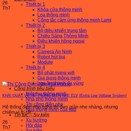
26
Thiết bị 1
Th7
Khóa cửa thông minh
Loa thông minh
Công tắc cảm ứng thông minh Lumi
Thiết bị 2
Bộ điều khiển trung tâm
Chiếu Sáng Thông Minh
Điều khiển hồng ngoại
Thiết bị 3
Camera An Ninh
Robot hút bụi
Module
Thiết bị 4
Bộ phát mạng wifi
Gia dụng thông minh
Loa âm thanh đa vùng
Công trình tiêu biểu
Biệt thự thông minh
KHÁI QUÁT VỀ HỆ THỐNG ĐIỆN NHẸ ELV (Extra Low Voltage System)
Nhà phố thông minh
Thi công điện nhẹ
Hệ thống điện nhẹ nghe thì đơn giản nhẹ nhàng, nhưng
Nhà thông minh của sao
chiếm vị trí rất...
Tin tức – Sự kiện
Xu hướng
26
Hỏi đáp
Th7
Sự kiện