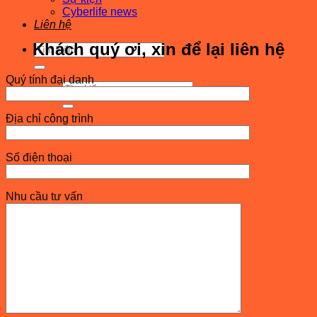
Cyberlife news
Liên hệ
Khách quý ơi, xin để lại liên hệ
Tìm
kiếm:
Quý tính đại danh
Tìm
kiếm:
Địa chỉ công trình
Số điện thoại
Nhu cầu tư vấn