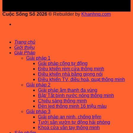
Cuộc Sống Số 2026 ©
Rebuilder by
Khanhnq.com
Trang chủ
Giới thiệu
Giải Pháp
Giải pháp 1
Giải pháp cổng tự động
Điều khiển rèm cửa thông minh
Điều khiển nhà bằng giọng nói
Điều khiển TV, điều hoà, quạt thông minh
Giải pháp 2
Giải pháp âm thanh đa vùng
Bật/ Tắt bình nước nóng thông minh
Chiếu sáng thông minh
Đèn led thông minh 16 triệu màu
Giải pháp 3
Giải pháp an ninh, chống trộm
Tưới sân vườn tự động hải phòng
Khoá cửa vân tay thông minh
Sản phẩm