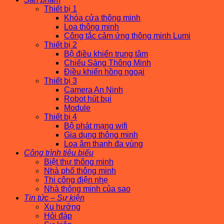
Thiết bị 1
Khóa cửa thông minh
Loa thông minh
Công tắc cảm ứng thông minh Lumi
Thiết bị 2
Bộ điều khiển trung tâm
Chiếu Sáng Thông Minh
Điều khiển hồng ngoại
Thiết bị 3
Camera An Ninh
Robot hút bụi
Module
Thiết bị 4
Bộ phát mạng wifi
Gia dụng thông minh
Loa âm thanh đa vùng
Công trình tiêu biểu
Biệt thự thông minh
Nhà phố thông minh
Thi công điện nhẹ
Nhà thông minh của sao
Tin tức – Sự kiện
Xu hướng
Hỏi đáp