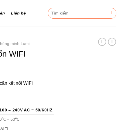
Tìm
iện
Liên hệ
kiếm:
thông minh Lumi
ốn WIFI
cần kết nối WiFi
100 – 240V AC ~ 50/60HZ
0℃ – 50℃
WIFI