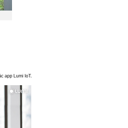
ặc app Lumi IoT.