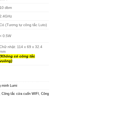
10 dbm
2.4GHz
Có (Tương tự công tắc Luto)
< 0.5W
Chữ nhật: 114 x 69 x 32.4
mm
(Không có công tắc
vuông)
g minh Lumi
,
Công tắc cửa cuốn WIFI
,
Công