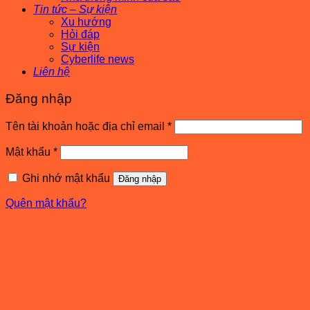
Tin tức – Sự kiện
Xu hướng
Hỏi đáp
Sự kiện
Cyberlife news
Liên hệ
Đăng nhập
Bắt
Tên tài khoản hoặc địa chỉ email
*
buộc
Bắt
Mật khẩu
*
buộc
Ghi nhớ mật khẩu
Đăng nhập
Quên mật khẩu?