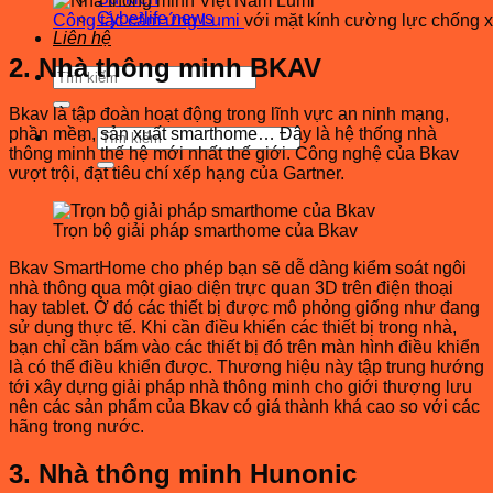
Cyberlife news
Công tắc cảm ứng Lumi
với mặt kính cường lực chống 
Liên hệ
2. Nhà thông minh BKAV
Tìm
kiếm:
Bkav là tập đoàn hoạt động trong lĩnh vực an ninh mạng,
phần mềm, sản xuất smarthome… Đây là hệ thống nhà
Tìm
thông minh thế hệ mới nhất thế giới. Công nghệ của Bkav
kiếm:
vượt trội, đạt tiêu chí xếp hạng của Gartner.
Trọn bộ giải pháp smarthome của Bkav
Bkav SmartHome cho phép bạn sẽ dễ dàng kiểm soát ngôi
nhà thông qua một giao diện trực quan 3D trên điện thoại
hay tablet. Ở đó các thiết bị được mô phỏng giống như đang
sử dụng thực tế. Khi cần điều khiển các thiết bị trong nhà,
bạn chỉ cần bấm vào các thiết bị đó trên màn hình điều khiển
là có thể điều khiển được. Thương hiệu này tập trung hướng
tới xây dựng giải pháp nhà thông minh cho giới thượng lưu
nên các sản phẩm của Bkav có giá thành khá cao so với các
hãng trong nước.
3. Nhà thông minh Hunonic