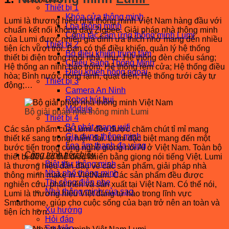
Thiết bị 1
Khóa cửa thông minh
Lumi là thương hiệu nhà thông minh Việt Nam hàng đầu với
Loa thông minh
chuẩn kết nối không dây Zigbee. Giải pháp nhà thông minh
Công tắc cảm ứng thông minh Lumi
của Lumi được nhiều gia đình ưa thích nhờ mang đến nhiều
Thiết bị 2
tiện ích vượt trội. Bạn có thể điều khiển, quản lý hệ thống
Bộ điều khiển trung tâm
thiết bị điện trong ngôi nhà, như: Hệ thống đèn chiếu sáng;
Chiếu Sáng Thông Minh
Hệ thống an ninh báo trộm; Hệ thống rèm cửa; Hệ thống điều
Điều khiển hồng ngoại
hòa; Bình nước nóng lạnh, quạt điện; Hệ thống tưới cây tự
Thiết bị 3
động;…
Camera An Ninh
Robot hút bụi
Module
Bộ giải pháp nhà thông minh Lumi
Thiết bị 4
Bộ phát mạng wifi
Các sản phẩm của Lumi đều được chăm chút tỉ mỉ mang
Gia dụng thông minh
thiết kế sang trọng, hiện đại. Lumi đặc biệt mang đến một
Loa âm thanh đa vùng
bước tiến trong công nghệ giọng nói AI ở Việt Nam. Toàn bộ
Công trình tiêu biểu
thiết bị đều có thể điều khiển bằng giọng nói tiếng Việt. Lumi
Biệt thự thông minh
là thương hiệu dẫn đầu về các sản phẩm, giải pháp nhà
Nhà phố thông minh
thông minh make in VietNam. Các sản phẩm đều được
Thi công điện nhẹ
nghiên cứu, phát triển và sản xuất tại Việt Nam. Có thể nói,
Nhà thông minh của sao
Lumi là thương hiệu Việt đáng tự hào trong lĩnh vực
Tin tức – Sự kiện
Smarthome, giúp cho cuộc sống của bạn trở nên an toàn và
Xu hướng
tiện ích hơn.
Hỏi đáp
Sự kiện