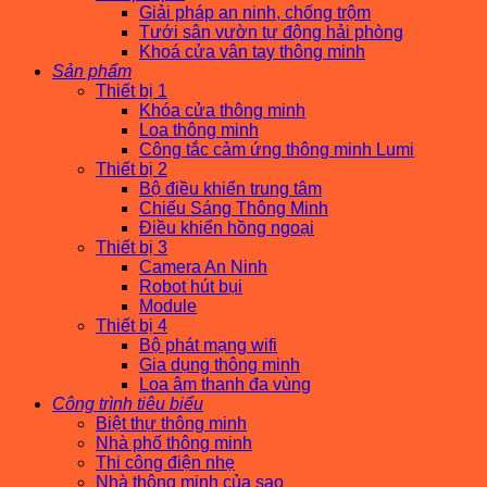
Giải pháp an ninh, chống trộm
Tưới sân vườn tự động hải phòng
Khoá cửa vân tay thông minh
Sản phẩm
Thiết bị 1
Khóa cửa thông minh
Loa thông minh
Công tắc cảm ứng thông minh Lumi
Thiết bị 2
Bộ điều khiển trung tâm
Chiếu Sáng Thông Minh
Điều khiển hồng ngoại
Thiết bị 3
Camera An Ninh
Robot hút bụi
Module
Thiết bị 4
Bộ phát mạng wifi
Gia dụng thông minh
Loa âm thanh đa vùng
Công trình tiêu biểu
Biệt thự thông minh
Nhà phố thông minh
Thi công điện nhẹ
Nhà thông minh của sao