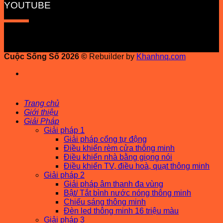
YOUTUBE
Cuộc Sống Số 2026 ©
Rebuilder by
Khanhnq.com
Trang chủ
Giới thiệu
Giải Pháp
Giải pháp 1
Giải pháp cổng tự động
Điều khiển rèm cửa thông minh
Điều khiển nhà bằng giọng nói
Điều khiển TV, điều hoà, quạt thông minh
Giải pháp 2
Giải pháp âm thanh đa vùng
Bật/ Tắt bình nước nóng thông minh
Chiếu sáng thông minh
Đèn led thông minh 16 triệu màu
Giải pháp 3