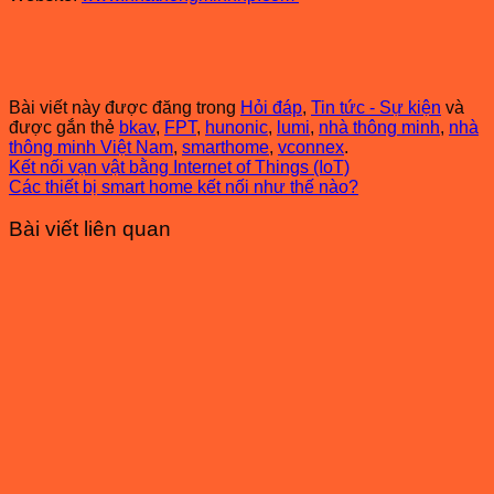
Bài viết này được đăng trong
Hỏi đáp
,
Tin tức - Sự kiện
và
được gắn thẻ
bkav
,
FPT
,
hunonic
,
lumi
,
nhà thông minh
,
nhà
thông minh Việt Nam
,
smarthome
,
vconnex
.
Kết nối vạn vật bằng Internet of Things (IoT)
Các thiết bị smart home kết nối như thế nào?
Bài viết liên quan