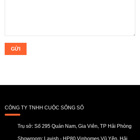
CÔNG TY TNHH CUỘC SỐNG SỐ
Trụ sở: Số 295 Quán Nam, Gia Viên, TP Hải Phòng
Showroom: Lavish - HP80 Vinhomes Vũ Yên, Hải