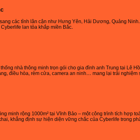
ắc
ang các tỉnh lân cận như Hưng Yên, Hải Dương, Quảng Ninh. Cá
yberlife lan tỏa khắp miền Bắc.
 thống nhà thông minh trọn gói cho gia đình anh Trung tại Lê H
ng, điều hòa, rèm cửa, camera an ninh… mang lại trải nghiệm số
ông minh rộng 1000m² tại Vĩnh Bảo – một công trình tích hợp to
 khai, khẳng định sự hiện diện vững chắc của Cyberlife trong p