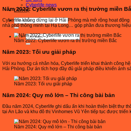
Cyberlife news
Năm 2022: Cyberlife vươn ra thị trường miền B
Liên hệ
Tìm
Cyberlife không dừng lại ở Hải Phòng mà mở rộng hoạt động s
kiếm:
nhà phố thông minh tại Hạ Long… góp phần đưa thương hiệu C
Tìm
Năm 2022: Cyberlife vươn ra thị trường miền Bắc
kiếm:
Năm 2023: Tối ưu giải pháp
Với xu hướng cá nhân hóa, Cyberlife triển khai thành công hệ
Hải Phòng. Dự án tích hợp đầy đủ giải pháp điều khiển ánh sá
Năm 2023: Tối ưu giải pháp
Năm 2024: Quy mô lớn – Thi công bài bản
Đầu năm 2024, Cyberlife ghi dấu ấn khi hoàn thiện biệt thự th
tại An Lão và khu đô thị Vinhomes Vũ Yên tiếp tục được triển
Năm 2024: Quy mô lớn – Thi công bài bản