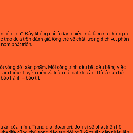
 liên tiếp”. Đây không chỉ là danh hiệu, mà là minh chứng rõ
 trao dựa trên đánh giá tổng thể về chất lượng dịch vụ, phản
 nam phát triển.
ốt vòng đời sản phẩm. Mỗi công trình đều bắt đầu bằng việc
m, am hiểu chuyên môn và luôn có mặt khi cần. Dù là căn hộ
 bảo hành – bảo trì.
 ấn của mình. Trong giai đoạn tới, đơn vị sẽ phát triển hệ
rlife cũng chú trọng đào tạo đội ngũ kỹ thuật, cập nhật liên