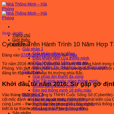
Bỏ
qua
nội
dung
Tin tức - Sự kiện
Trang chủ
Giới thiệu
Cyberlife Trên Hành Trình 10 Năm Hợp 
Giải Pháp
Giải pháp 1
Giải pháp cổng tự động
Đăng vào
07/06/2025
01/07/2025
bởi
Hoa
Điều khiển rèm cửa thông minh
Điều khiển nhà bằng giọng nói
Từ năm 2016 đến nay, Cyberlife và Lumi đã đồng hành trong s
Điều khiển TV, điều hoà, quạt thông minh
Phòng. Với tầm nhìn chiến lược, chất lượng dịch vụ vượt trội 
Giải pháp 2
đáng tin cậy của Lumi tại thị trường phía Bắc.
Giải pháp âm thanh đa vùng
Bật/ Tắt bình nước nóng thông minh
Khởi đầu từ năm 2016: Sự gặp gỡ đị
Chiếu sáng thông minh
Đèn led thông minh 16 triệu màu
Vào tháng 06/2016, Công ty TNHH Cuộc Sống Số (Cyberlife) ch
Giải pháp 3
cột mốc đánh dấu bước ngoặt trong hành trình phát triển của 
Giải pháp an ninh, chống trộm
cùng Lumi – thương hiệu tiên phong về công nghệ nhà thông 
Tưới sân vườn tự động hải phòng
biệt là tại thành phố cảng Hải Phòng năng động.
Khoá cửa vân tay thông minh
Sản phẩm