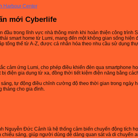
h Harbour Center
n mới Cyberlife
ẫn đầu trong lĩnh vực nhà thông minh khi hoàn thiện công trìn
 thái smart home từ Lumi, mang đến một không gian sống hiện đại
háp tổng thể từ A-Z, được cá nhân hóa theo nhu cầu sử dụng thự
g tắc cảm ứng Lumi, cho phép điều khiển đèn qua smartphone 
 bị điện gia dụng từ xa, đồng thời tiết kiệm điện năng bằng cá
sáng, tự động điều chỉnh cường độ theo thời gian trong ngày 
g tháng cho gia đình.
 minh Nguyễn Đức Cảnh là hệ thống cảm biến chuyển động tích h
n chiếu sáng, giúp người dùng dễ dàng quan sát và di chuyển a