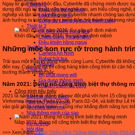
Ngay từ giai đoạn khởi đầu, Cyberlife đã chứng minh được sự 
Thiết bị 1
dựng đội ngũ kỹ thuật viên tay nghề cao, am hiểu công nghệ,
Khóa cửa thông minh
nghiệp và tận tâm này đã giúp Cyberlife nhanh chóng tạo dựng
Loa thông minh
ảnh hưởng ra toàn khu vực miền Bắc, trở thành một trong những
Công tắc cảm ứng thông minh Lumi
Thiết bị 2
Bộ điều khiển trung tâm
Khởi đầu từ năm 2016: Sự gặp gỡ định mệnh
Chiếu Sáng Thông Minh
Điều khiển hồng ngoại
Những mốc son rực rỡ trong hành trì
Thiết bị 3
Camera An Ninh
Robot hút bụi
Trải qua một thập kỷ đồng hành cùng Lumi, Cyberlife đã khô
Module
đến nay, Cyberlife đã thi công hàng trăm công trình từ căn h
Thiết bị 4
trưởng thành vững chắc.
Bộ phát mạng wifi
Gia dụng thông minh
Năm 2021: Bùng nổ công trình biệt thự thông m
Loa âm thanh đa vùng
Công trình tiêu biểu
2021 là năm bản lề, đánh dấu sự đột phá với hơn 15 công trìn
Biệt thự thông minh
Vinhomes Imperia, Paris 02–26, Paris 02–04, và biệt thự Lê H
Nhà phố thông minh
vào giải pháp smart home – cũng như khẳng định năng lực triể
Thi công điện nhẹ
Nhà thông minh của sao
Tin tức – Sự kiện
Năm 2021: Bùng nổ công trình biệt thự thông minh
Xu hướng
Hỏi đáp
>>> Xem thêm:
Hoàn Thiện Nhà Thông Minh Độc Đáo Phố L
Sự kiện