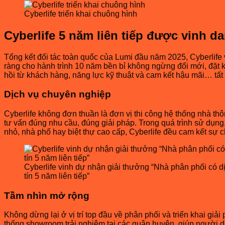
Cyberlife triển khai chuông hình
Cyberlife 5 năm liên tiếp được vinh d
Tổng kết đối tác toàn quốc của Lumi đầu năm 2025, Cyberlife v
ràng cho hành trình 10 năm bền bỉ không ngừng đổi mới, đặt k
hồi từ khách hàng, năng lực kỹ thuật và cam kết hậu mãi… tất
Dịch vụ chuyên nghiệp
Cyberlife không đơn thuần là đơn vị thi công hệ thống nhà th
tư vấn đúng nhu cầu, đúng giải pháp. Trong quá trình sử dụng
nhỏ, nhà phố hay biệt thự cao cấp, Cyberlife đều cam kết sự chỉ
Cyberlife vinh dự nhận giải thưởng “Nhà phân phối có d
tín 5 năm liên tiếp”
Tầm nhìn mở rộng
Không dừng lại ở vị trí top đầu về phân phối và triển khai giả
thống showroom trải nghiệm tại các quận huyện, giúp người dâ