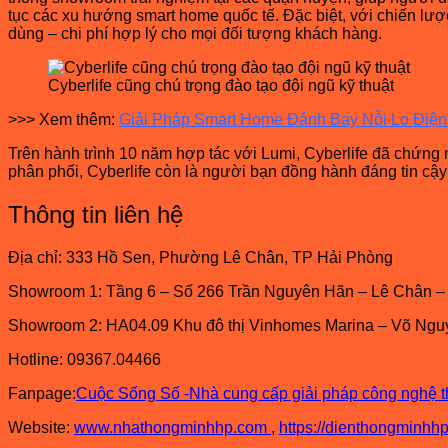
tục các xu hướng smart home quốc tế. Đặc biệt, với chiến lư
dùng – chi phí hợp lý cho mọi đối tượng khách hàng.
Cyberlife cũng chú trọng đào tạo đội ngũ kỹ thuật
>>> Xem thêm:
Giải Pháp Smart Home Đánh Bay Nỗi Lo Điện
Trên hành trình 10 năm hợp tác với Lumi, Cyberlife đã chứng 
phân phối, Cyberlife còn là người bạn đồng hành đáng tin cậy
Thông tin liên hệ
Địa chỉ: 333 Hồ Sen, Phường Lê Chân, TP Hải Phòng
Showroom 1: Tầng 6 – Số 266 Trần Nguyên Hãn – Lê Chân –
Showroom 2: HA04.09 Khu đô thị Vinhomes Marina – Võ Ngu
Hotline: 09367.04466
Fanpage:
Cuộc Sống Số -Nhà cung cấp giải pháp công nghệ
Website:
www.nhathongminhhp.com
,
https://dienthongminhh