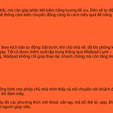
trội, mà còn góp phần tiết kiệm năng lượng tối ưu. Đèn sẽ tự đ
hệ thống cảm biến chuyển động cũng là cách hiệu quả để nâng c
 theo kịch bản tự động: bật trước khi chủ nhà về, tắt khi phòn
gày. Tất cả được kiểm soát tập trung thông qua Wallpad Lumi –
ọng, Wallpad không chỉ giúp thao tác nhanh chóng mà còn tăng tí
ông hình cho phép chủ nhà nhìn thấy và nói chuyện với khách đ
u trữ đám mây.
y đủ các phương thức mở khoá: vân tay, mã số, thẻ từ, app. Điề
ó người giúp việc.