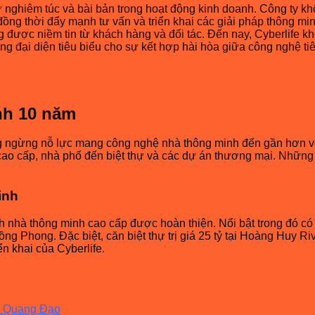
nghiêm túc và bài bản trong hoạt động kinh doanh. Công ty khôn
 đồng thời đẩy mạnh tư vấn và triển khai các giải pháp thông 
 được niềm tin từ khách hàng và đối tác. Đến nay, Cyberlife k
 đại diện tiêu biểu cho sự kết hợp hài hòa giữa công nghệ tiên
nh 10 năm
ng ngừng nỗ lực mang công nghệ nhà thông minh đến gần hơn vớ
ộ cao cấp, nhà phố đến biệt thự và các dự án thương mại. Nhữn
inh
h nhà thông minh cao cấp được hoàn thiện. Nổi bật trong đó có 
ồng Phong. Đặc biệt, căn biệt thự trị giá 25 tỷ tại Hoàng Huy 
n khai của Cyberlife.
ê Quang Đạo