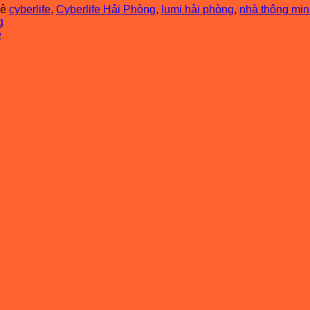
hẻ
cyberlife
,
Cyberlife Hải Phòng
,
lumi hải phòng
,
nhà thông mi
g
e