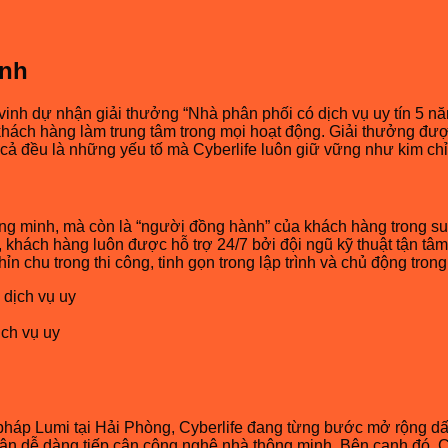
anh
inh dự nhận giải thưởng “Nhà phân phối có dịch vụ uy tín 5 năm
hách hàng làm trung tâm trong mọi hoạt động. Giải thưởng được
 cả đều là những yếu tố mà Cyberlife luôn giữ vững như kim chỉ
ông minh, mà còn là “người đồng hành” của khách hàng trong su
, khách hàng luôn được hỗ trợ 24/7 bởi đội ngũ kỹ thuật tận tâ
n chu trong thi công, tinh gọn trong lập trình và chủ động trong
ịch vụ uy
i pháp Lumi tại Hải Phòng, Cyberlife đang từng bước mở rộng dấu
n dễ dàng tiếp cận công nghệ nhà thông minh. Bên cạnh đó, Cybe