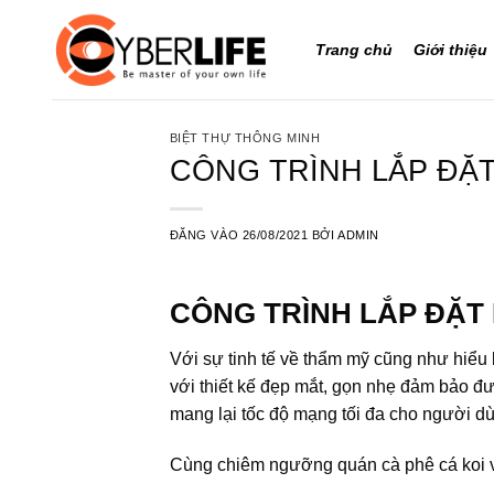
Bỏ
qua
Trang chủ
Giới thiệu
nội
dung
BIỆT THỰ THÔNG MINH
CÔNG TRÌNH LẮP ĐẶT
ĐĂNG VÀO
26/08/2021
BỞI
ADMIN
CÔNG TRÌNH LẮP ĐẶT
Với sự tinh tế về thẩm mỹ cũng như hiể
với thiết kế đẹp mắt, gọn nhẹ đảm bảo đư
mang lại tốc độ mạng tối đa cho người dù
Cùng chiêm ngưỡng quán cà phê cá koi v