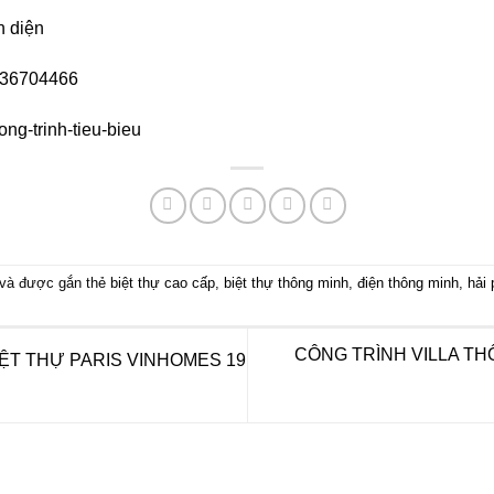
n diện
936704466
ng-trinh-tieu-bieu
và được gắn thẻ
biệt thự cao cấp
,
biệt thự thông minh
,
điện thông minh
,
hải
CÔNG TRÌNH VILLA TH
ỆT THỰ PARIS VINHOMES 19