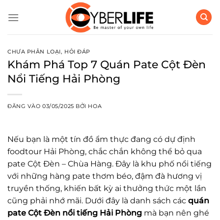
Bỏ
qua
nội
dung
CHƯA PHÂN LOẠI
,
HỎI ĐÁP
Khám Phá Top 7 Quán Pate Cột Đèn
Nổi Tiếng Hải Phòng
ĐĂNG VÀO
03/05/2025
BỞI
HOA
Nếu bạn là một tín đồ ẩm thực đang có dự định
foodtour Hải Phòng, chắc chắn không thể bỏ qua
pate Cột Đèn – Chùa Hàng. Đây là khu phố nổi tiếng
với những hàng pate thơm béo, đậm đà hương vị
truyền thống, khiến bất kỳ ai thưởng thức một lần
cũng phải nhớ mãi. Dưới đây là danh sách các
quán
pate Cột Đèn nổi tiếng Hải Phòng
mà bạn nên ghé