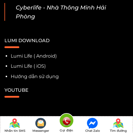
Cyberlife - Nhà Thông Minh Hải
Phòng
LUMI DOWNLOAD
Lumi Life ( Android)
Lumi Life ( iOS)
Hướng dẫn sử dụng
YOUTUBE
Cuộc Sống Số 2026 ©
Rebuilder by
Khanhnq.com
Gọi điện
Nhắn tin SMS
Messenger
Chat Zalo
Tìm đường